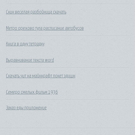
Скин веселая разбойница скачать
Метро орехово тула расписание автобусов
Книга в одну тетрадку
Выравнивание текста word
Скачать чит на майнкрафт покет эдишн
Семеро смелых фильм 1936
Заказ еды приложение