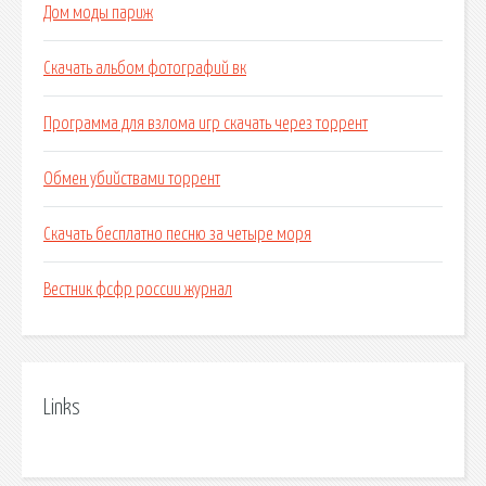
Дом моды париж
Скачать альбом фотографий вк
Программа для взлома игр скачать через торрент
Обмен убийствами торрент
Скачать бесплатно песню за четыре моря
Вестник фсфр россии журнал
Links