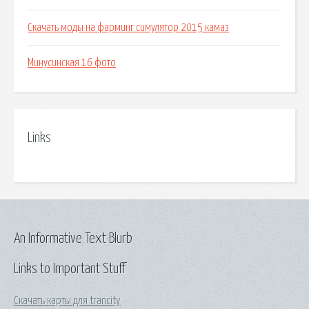
Скачать моды на фарминг симулятор 2015 камаз
Минусинская 16 фото
Links
An Informative Text Blurb
Links to Important Stuff
Скачать карты для trancity