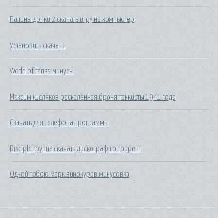
Папины дочки 2 скачать игру на компьютер
Установить скачать
World of tanks минусы
Максим кисляков раскаленная броня танкисты 1941 года
Скачать для телефона программы
Disciple группа скачать дискографию торрент
Одной тобою марк винокуров минусовка