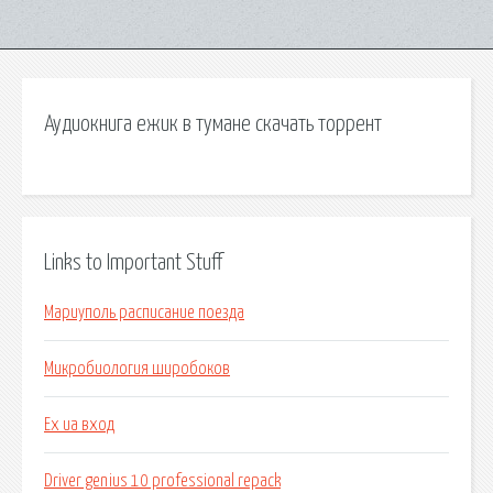
Аудиокнига ежик в тумане скачать торрент
Links to Important Stuff
Мариуполь расписание поезда
Микробиология широбоков
Ex ua вход
Driver genius 10 professional repack