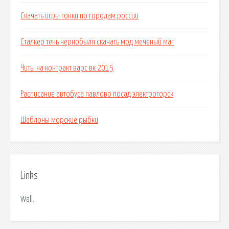
Скачать игры гонки по городам россии
Сталкер тень чернобыля скачать мод меченый маг
Читы на контракт варс вк 2015
Расписание автобуса павлово посад электрогорск
Шаблоны морские рыбки
Links
Wall.