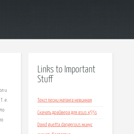
Links to Important
Stuff
ол и
Т. е.
Текст песни матанга невинная
Это
Скачать драйвера для asus x55s
то
David guetta dangerous минус
ю