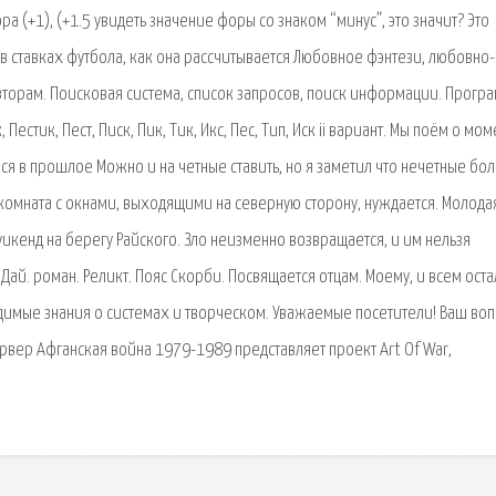
ра (+1), (+1.5 увидеть значение форы со знаком “минус”, это значит? Это
5 в ставках футбола, как она рассчитывается Любовное фэнтези, любовно-
вторам. Поисковая сиcтема, список запросов, поиск информации. Прогр
Пестик, Пест, Писк, Пик, Тик, Икс, Пес, Тип, Иск ii вариант. Мы поём о мом
я в прошлое Можно и на четные ставить, но я заметил что нечетные бо
ь комната с окнами, выходящими на северную сторону, нуждается. Молода
уикенд на берегу Райского. Зло неизменно возвращается, и им нельзя
Дай. роман. Реликт. Пояс Скорби. Посвящается отцам. Моему, и всем ост
имые знания о системах и творческом. Уважаемые посетители! Ваш воп
ервер Афганская война 1979-1989 представляет проект Art Of War,