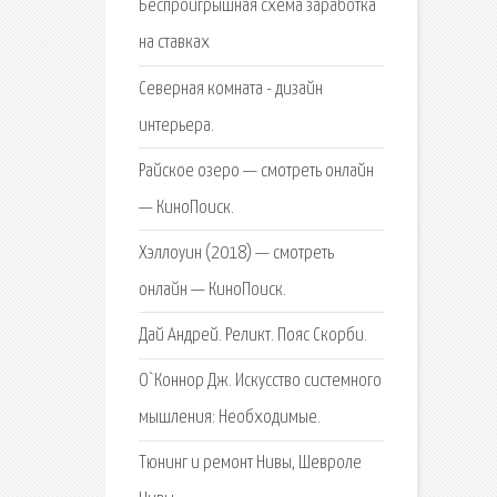
Беспроигрышная схема заработка
на ставках
Северная комната - дизайн
интерьера.
Райское озеро — смотреть онлайн
— КиноПоиск.
Хэллоуин (2018) — смотреть
онлайн — КиноПоиск.
Дай Андрей. Реликт. Пояс Скорби.
О`Коннор Дж. Искусство системного
мышления: Необходимые.
Тюнинг и ремонт Нивы, Шевроле