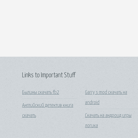
Links to Important Stuff
Былины скачать fb2
Garry s mod скачать на
android
Английский детектив книга
скачать
Скачать на андроид игры
логика