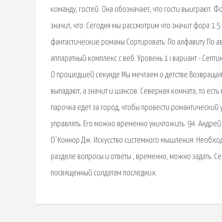
команду, гостей. Она обозначает, что гости выиграют. Фо
значит, что. Сегодня мы рассмотрим что значит фора 1.
фантастические романы Сортировать: По алфавиту По а
аппаратный комплекс с веб. Уровень 1 i вариант - Септик, 
О прошедшей секунде Мы мечтаем о детстве Возвращаяс
выпадают, а значит и шансов. Северная комната, то ест
парочка едет за город, чтобы провести романтический 
управлять. Его можно временно уничтожить. 94. Андрей 
О`Коннор Дж. Искусство системного мышления: Необход
разделе вопросы и ответы , временно, можно задать. С
посвященный солдатам последних.