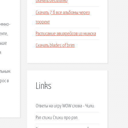
скачать бесплатно
Скачать 7 б все альбомы через
торрент
аммно-
Расписание авиарейсов из минска
енте,
льше
Скачать blades of brim
я
альным.
рос в
Links
Ответы на игру WOW слова - Чили.
Рэп стихи Стихи про рэп.