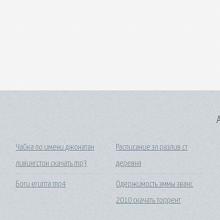
A
Чайка по имени джонатан
Расписание эл разлив ст
ливингстон скачать mp3
деревня
Боги египта mp4
Одержимость эммы эванс
2010 скачать торрент