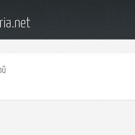
ia.net
ой