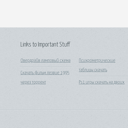
Links to Important Stuff
Овердрайв ламповый схема
Психрометрические
таблицы скачать
Скачать фильм лезвие 1995
через торрент
Ps1 игры скачать на двоих