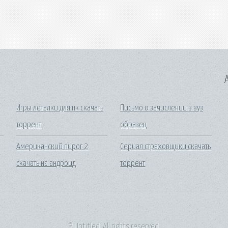
A
Игры леталки для пк скачать
Письмо о зачислении в вуз
торрент
образец
Американский пирог 2
Сериал страховщики скачать
скачать на андроид
торрент
© Untitled. All rights reserved.