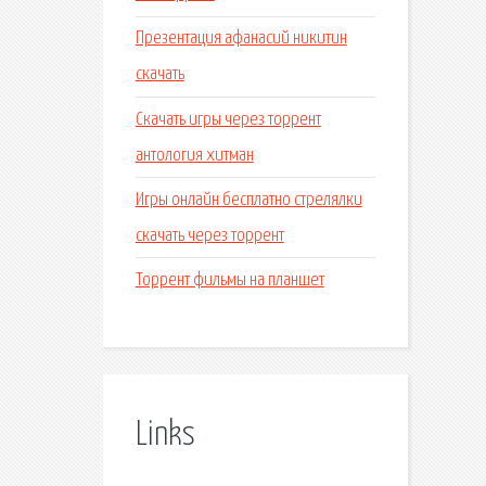
Презентация афанасий никитин
скачать
Скачать игры через торрент
антология хитман
Игры онлайн бесплатно стрелялки
скачать через торрент
Торрент фильмы на планшет
Links