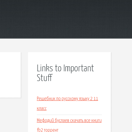
Links to Important
Stuff
Решебник по русскому языку 2 11
класс
Мефодий буслаев скачать все книги
fb2 торрент