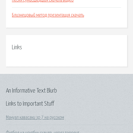
Песня сумасшедшая скачать видео
Близнецовый метод презентация скачать
Links
An Informative Text Blurb
Links to Important Stuff
Мануал кавасаки зр 7 на русском
Футбол на ноутбук скачать через торрент