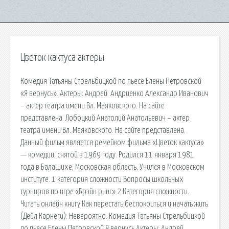
Цветок кактуса актеры
Комедия Татьяны Стрельбицкой по пьесе Елены Петровской
«Я вернусь». Актеры: Андрей. Андриенко Александр Иванович
– актер театра имени Вл. Маяковского. На сайте
представлена. Лобоцкий Анатолий Анатольевич – актер
театра имени Вл. Маяковского. На сайте представлена.
Данный фильм является ремейком фильма «Цветок кактуса»
— комедии, снятой в 1969 году. Родился 11 января 1981
года в Балашихе, Московская область. Учился в Московском
институте. 1 категория сложности Вопросы школьных
турниров по игре «Брэйн ринг» 2 Категория сложности.
Читать онлайн книгу Как перестать беспокоиться и начать жить
(Дейл Карнеги): Невероятно. Комедия Татьяны Стрельбицкой
по пьесе Елены Петровской Я вернусь Актеры: Андрей.