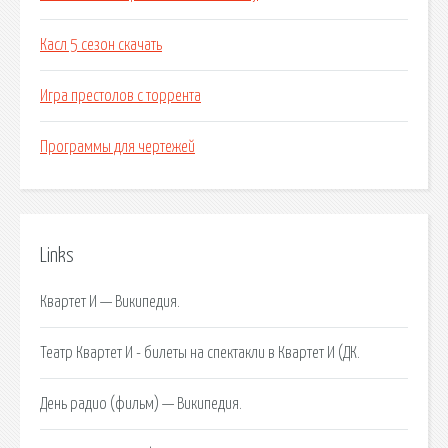
Касл 5 сезон скачать
Игра престолов с торрента
Программы для чертежей
Links
Квартет И — Википедия.
Театр Квартет И - билеты на спектакли в Квартет И (ДК.
День радио (фильм) — Википедия.