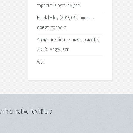
торрент на русском для.
Feudal Alloy (2019) PC Лицензия
скачать торрент
45 лучших бесплатных игр для ПК
2018 - AngryUser.
Wall.
n Informative Text Blurb