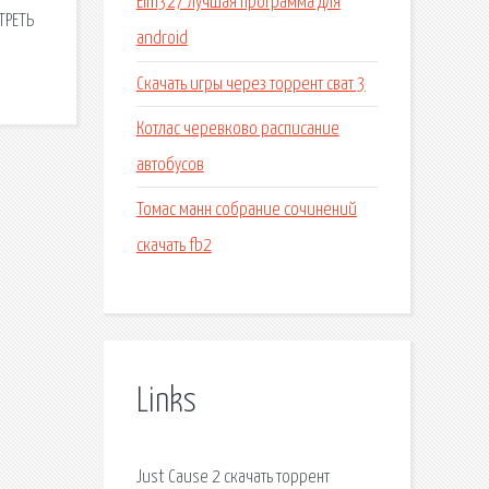
Elm327 лучшая программа для
ТРЕТЬ
android
Скачать игры через торрент сват 3
Котлас черевково расписание
автобусов
Томас манн собрание сочинений
скачать fb2
Links
Just Cause 2 скачать торрент