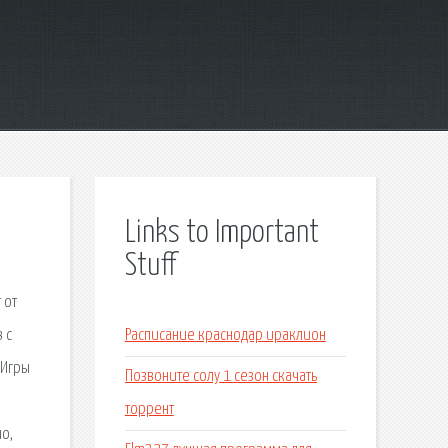
Links to Important
Stuff
 от
 c
Расписание краснодар ираклион
 Игры
Позвоните солу 1 сезон скачать
торрент
но,