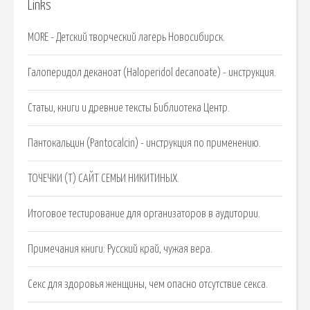
Links
MORE - Детский творческий лагерь Новосибирск.
Галоперидол деканоат (Haloperidol decanoate) - инструкция.
Статьи, книги и древние тексты Библиотека Центр.
Пантокальцин (Pantocalcin) - инструкция по применению.
ТОЧЕЧКИ (Т) САЙТ СЕМЬИ НИКИТИНЫХ.
Итоговое тестирование для организаторов в аудитории.
Примечания книги: Русский край, чужая вера.
Секс для здоровья женщины, чем опасно отсутствие секса.