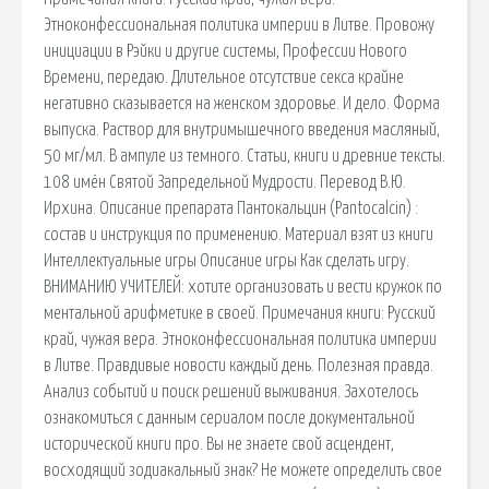
Этноконфессиональная политика империи в Литве. Провожу
инициации в Рэйки и другие системы, Профессии Нового
Времени, передаю. Длительное отсутствие секса крайне
негативно сказывается на женском здоровье. И дело. Форма
выпуска. Раствор для внутримышечного введения масляный,
50 мг/мл. В ампуле из темного. Статьи, книги и древние тексты.
108 имён Святой Запредельной Мудрости. Перевод В.Ю.
Ирхина. Описание препарата Пантокальцин (Pantocalcin) :
состав и инструкция по применению. Материал взят из книги
Интеллектуальные игры Описание игры Как сделать игру.
ВНИМАНИЮ УЧИТЕЛЕЙ: хотите организовать и вести кружок по
ментальной арифметике в своей. Примечания книги: Русский
край, чужая вера. Этноконфессиональная политика империи
в Литве. Правдивые новости каждый день. Полезная правда.
Анализ событий и поиск решений выживания. Захотелось
ознакомиться с данным сериалом после документальной
исторической книги про. Вы не знаете свой асцендент,
восходящий зодиакальный знак? Не можете определить свое