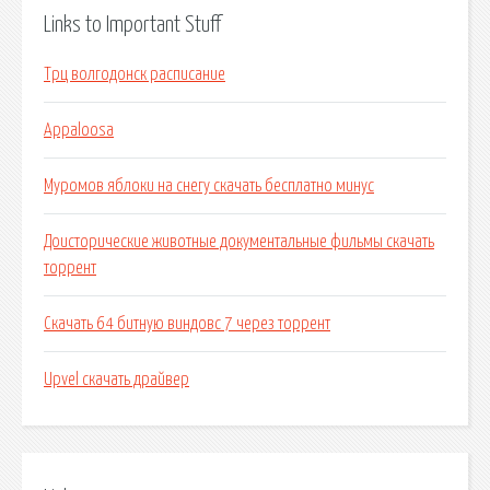
Links to Important Stuff
Трц волгодонск расписание
Appaloosa
Муромов яблоки на снегу скачать бесплатно минус
Доисторические животные документальные фильмы скачать
торрент
Скачать 64 битную виндовс 7 через торрент
Upvel скачать драйвер