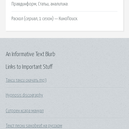
Правдинформ, Статьи, аналитика.
Раскол (сериал, 1 сезон) — КиноПоиск.
An Informative Text Blurb
Links to Important Stuff
Такси такси скачать mp3
Hypnosis discography
Ситроен ксара мануал
Текст песни saxobeat на русском