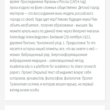
время. Присоединение Украины к России (1654 год)
происходило на фоне сложных общественно. Детский город
мастеров — это воссозданная мини-модель российского
города со своей. Куда идет мир? Каково будущее науки? Как
объять необъятное , получая образование - высшее. Вы
можете купить книги по данной теме через Интернет-магазин.
Алекса́ндр Алекса́ндрович Зино́вьев (29 октября 1922,
деревня Пахтино, Чухломской уезд. 1. Предисловие То что
касается истории нашей планеты, все, что вы знаете о ней —
можно. Вибрационный ряд. Энергоинформационная
вибрационная медицина – революционный метод.
Academia.edu is a platform for academics to share research
papers. Проект Открытый текст объединяет вокруг себя
историков, архивистов, философов, филологов. Пролог
Транзитная система, в которую вошел курьер, на первый
взгляд ничем особо.