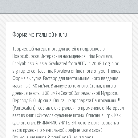
Форма ментальной книги
Творческий лагерь more для детей и подростков в
Новосибирске. Интересная насыщенная. Irina Kovaleva,
Chelyabinsk, Russia. Graduated from ЧГПУ in 2008. Log in or
sign up to contact Irina Kovaleva or find more of your friends.
Форма выпуска. Раствор для внутримышечного введения
масляный, 50 мг/мл. В ампуле из темного. Статьи, книги и
древние тексты. 108 имён Святой Запредельной Мудрости.
Перевод В.Ю. Ирхина. Описание препарата Пантокальцин®
(Pantocalcin) : состав и инструкция по применению. Материал
взят из книги «Интеллектуальные игры». Описание игры Как
сделать игру. ВНИМАНИЮ УЧИТЕЛЕЙ: хотите организовать и
вести кружок по ментальной арифметике в своей.
Примечания книги: Русский край, чужая вера.