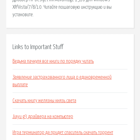
XP/Vista/7/8/10. Читайте пошаговую инструкцию и вы
установите.
Links to Important Stuff
Ведьма пачкуля все книги по порядку читать
Заявление застрахованного лица о единовременной
выплате
Скачать книгу желязны князь света
Jiayu g3 драйвера на компьютер
Игра терминатор да придет спаситель скачать торрент