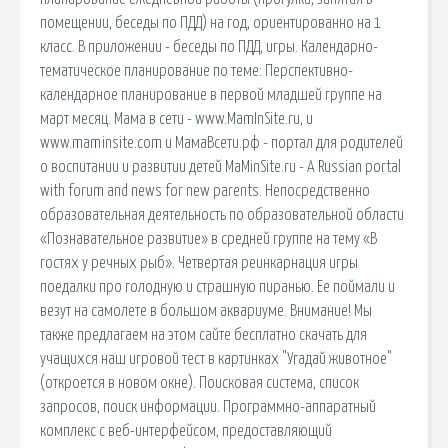
помещении, беседы по ПДД) на год, ориентированно на 1
класс. В приложении - беседы по ПДД, игры. Календарно-
тематическое планирование по теме: Перспективно-
календарное планирование в первой младшей группе на
март месяц. Мама в сети - www.MamInSite.ru, и
www.maminsite.com и МамаВсети.рф - портал для родителей
о воспитании и развитии детей MaMinSite.ru - A Russian portal
with forum and news for new parents. Непосредственно
образовательная деятельность по образовательной области
«Познавательное развитие» в средней группе на тему «В
гостях у речных рыб». Четвертая реинкарнация игры
поедалки про голодную и страшную пиранью. Ее поймали и
везут на самолете в большом аквариуме. Внимание! Мы
также предлагаем на этом сайте бесплатно скачать для
учащихся наш игровой тест в картинках "Угадай животное"
(откроется в новом окне). Поисковая сиcтема, список
запросов, поиск информации. Программно-аппаратный
комплекс с веб-интерфейсом, предоставляющий