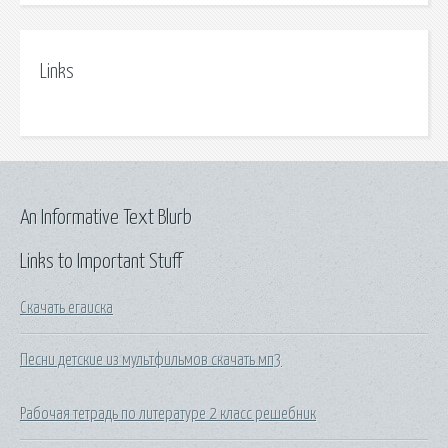
Links
An Informative Text Blurb
Links to Important Stuff
Скачать егаиска
Песни детские из мультфильмов скачать мп3
Рабочая тетрадь по литературе 2 класс решебник