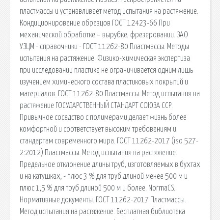
пластмассы и устанавливает метод испытания на растяжение.
Кондиционирование образцов ГОСТ 12423-66 При
механической обработке – вырубке, фрезеровании. ЗАО
УЗЦМ - справочники - ГОСТ 11262-80 Пластмассы. Методы
испытания на растяжение. Физико-химическая экспертиза
при исследовании пластика не ограничивается одним лишь
изучением химического состава пластиковых покрытий и
материалов. ГОСТ 11262-80 Пластмассы. Метод испытания на
растяжение ГОСУДАРСТВЕННЫЙ СТАНДАРТ СОЮЗА ССР.
Привычное соседство с полимерами делает жизнь более
комфортной и соответствует высоким требованиям и
стандартам современного мира. ГОСТ 11262-2017 (iso 527-
2:2012) Пластмассы. Метод испытания на растяжение.
Предельное отклонение длины труб, изготовляемых в бухтах
и на катушках, - плюс 3 % для труб длиной менее 500 м и
плюс 1,5 % для труб длиной 500 м и более. NormaCS.
Нормативные документы. ГОСТ 11262-2017 Пластмассы.
Метод испытания на растяжение. Бесплатная библиотека