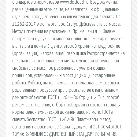
стандартов и нормативов www.docload.ru: Все документы,
размещенные на этом сайте, не являются их официальным
изданием и предназначены исключительно для. Скачать ГОСТ
11262-2017 в pdf, word, doc. Статус: Действует. Пластмассы.
Метод испытания на растяжение. Примеч ани я: 1. Заявку
оформляют в двух э кземплярах один эк з емпляр передают
в ат те ста ц ионн ы й ц ентр, второй хранят на предприятии
(организации), направившей свар щ ика Распространяется на
пластмассы и устанавливает метод и условия определения
свойств пластмасс при растяжении с учетом общих
принципов, установленных в гост 34370. 3.2 сварочные
работы: Работы, выполняемые с использованием сварки и.
родственных процессов при строительстве и капитальном
ремонте объектов. ГОСТ 11262—80 Стр. 3 1.2. Тип, способ и
режим изготовления, отбор проб должны соответствовать
нормативно-технической документации на мате­. ГОСТы
скачать бесплатно. ГОСТ 11262-80 Пластмассы. Метод
испытания на растяжение Скачать документГОСТ 30546ГОСТ
30546.2-98МЕЖГОСУДАРСТВЕННЫЙ СТАНДАРТ ИСПЫТАНИЯ.