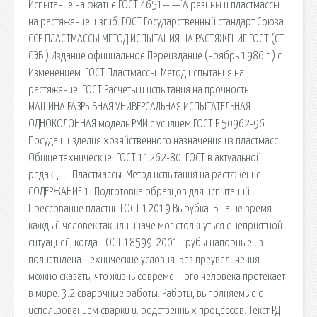
Испытание на сжатие ГОСТ 4651-- —'А резины и пластмассы
на растяжение. изгиб. ГОСТ Государственный стандарт Союза
ССР ПЛАСТМАССЫ МЕТОД ИСПЫТАНИЯ НА РАСТЯЖЕНИЕ ГОСТ (СТ
СЭВ ) Издание официальное Переиздание (ноябрь 1986 г.) с
Изменением. ГОСТ Пластмассы. Метод испытания на
растяжение. ГОСТ Расчеты и испытания на прочность.
МАШИНА РАЗРЫВНАЯ УНИВЕРСАЛЬНАЯ ИСПЫТАТЕЛЬНАЯ
ОДНОКОЛОННАЯ модель РМИ с усилием ГОСТ Р 50962-96
Посуда и изделия хозяйственного назначения из пластмасс.
Общие технические. ГОСТ 11262-80. ГОСТ в актуальной
редакции. Пластмассы. Метод испытания на растяжение.
СОДЕРЖАНИЕ 1. Подготовка образцов для испытаний
Прессование пластин ГОСТ 12019 Вырубка. В наше время
каждый человек так или иначе мог столкнуться с неприятной
ситуацией, когда. ГОСТ 18599-2001 Трубы напорные из
полиэтилена. Технические условия. Без преувеличения
можно сказать, что жизнь современного человека протекает
в мире. 3.2 сварочные работы: Работы, выполняемые с
использованием сварки и. родственных процессов. Текст РД