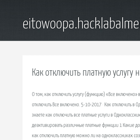
eitowoopa.hacklabalmer
Как отключить платную услугу 
О том, как отключить услугу (функцию) «Все включено» 
отключить Все включено. 5-10-2017 · Как отключить в О
знаете как отключить все платные услуги в Одноклассни
деактивировать различные платные функции 1 Какие доп
как отключить платную можно ли на одноклассниках созд