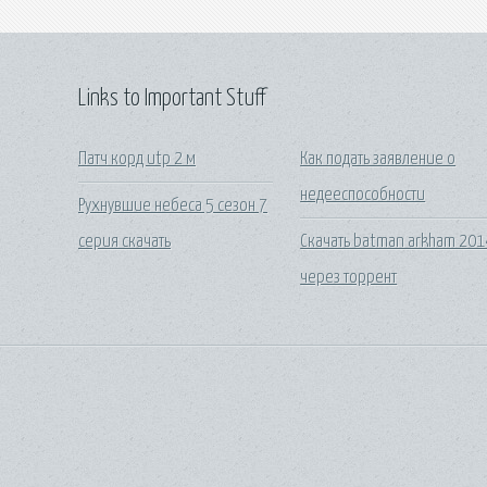
Links to Important Stuff
Патч корд utp 2 м
Как подать заявление о
недееспособности
Рухнувшие небеса 5 сезон 7
серия скачать
Скачать batman arkham 201
через торрент