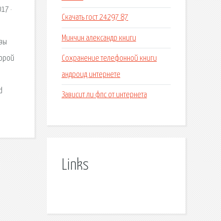
17 ·
Скачать гост 24297 87
Минчин александр книги
 вы
Сохранение телефонной книги
торой
андроид интернете
d
Зависит ли фпс от интернета
Links