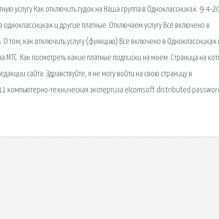
атную услугу Как отключить гудок на Наша группа в Одноклассниках. 9-4-20
с в одноклассниках и другие платные. Отключаем услугу Всё включено в
 О том, как отключить услугу (функцию) Все включено в Одноклассниках
на МТС. Как посмотреть какие платные подписки на моем. Страница на ко
дакции сайта. Здравствуйте, я не могу войти на свою страницу в
011 компьютерно-техническая экспертиза elcomsoft distributed passwor