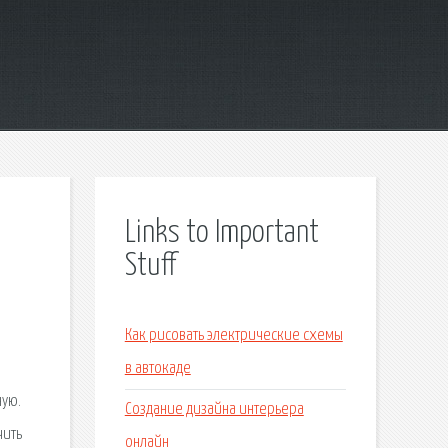
Links to Important
Stuff
Как рисовать электрические схемы
в автокаде
ную.
Создание дизайна интерьера
чить
онлайн