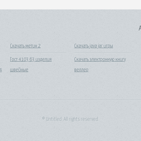
A
Скачать метин 2
Скачать java jar игры
Гост 4103 63 изделия
Скачать электронную книгу
4
швейные
веллер
© Untitled. All rights reserved.