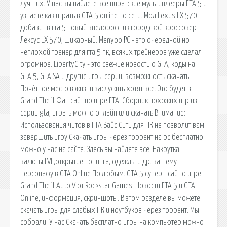
лучших. У нас вы найдете все пиратские мультиплееры ГТА 5 и
узнаете как играть в GTA 5 online по сети. Мод Lexus LX 570
добавит в гта 5 новый внедорожник городской кроссовер -
Лексус LX 570, шикарный. Menyoo PC - это очередной но
неплохой тренер для гта 5 пк, всяких трейнеров уже сделал
огромное. LibertyCity - это свежие новости о GTA, коды на
GTA 5, GTA SA и другие игры серии, возможность скачать.
Почётное место в жизни заслужить хотят все. Это будет в
Grand Theft Фан сайт по игре ГТА. Сборник похожих игр из
серии gta, играть можно онлайн или скачать Внимание:
Использования читов в ГТА Вайс Сити для ПК не позволит вам
завершить игру Скачать игры через торрент на pc бесплатно
можно у нас на сайте. Здесь вы найдете все. Накрутка
валюты,LVL,открытие тюнинга, одежды и др. вашему
персонажу в GTA Online По любым. GTA 5 супер - сайт о игре
Grand Theft Auto V от Rockstar Games. Новости ГТА 5 и GTA
Online, информация, скриншоты. В этом разделе вы можете
скачать игры для слабых ПК и ноутбуков через торрент. Мы
собрали. У нас Скачать бесплатно игры на компьютер можно