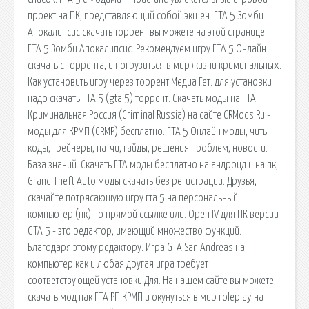
проект на ПК, представляющий собой экшен. ГТА 5 Зомби
Апокалипсис скачать торрент вы можете на этой странице.
ГТА 5 Зомби Апокалипсис. Рекомендуем игру ГТА 5 Онлайн
скачать с торрента, и погрузиться в мир жизни криминальных.
Как установить игру через торрент Медиа Гет. для установки
надо скачать ГТА 5 (gta 5) торрент. Скачать моды на ГТА
Криминальная Россия (Criminal Russia) на сайте CRMods.Ru -
моды для КРМП (CRMP) бесплатно. ГТА 5 Онлайн моды, читы
коды, трейнеры, патчи, гайды, решения проблем, новости.
База знаний. Скачать ГТА моды бесплатно на андроид и на пк,
Grand Theft Auto моды скачать без регистрации. Друзья,
скачайте потрясающую игру гта 5 на персональный
компьютер (пк) по прямой ссылке или. Open IV для ПК версии
GTA 5 - это редактор, имеющий множество функций.
Благодаря этому редактору. Игра GTA San Andreas на
компьютер как и любая другая игра требует
соответствующей установки Для. На нашем сайте вы можете
скачать мод пак ГТА РП КРМП и окунуться в мир roleplay на