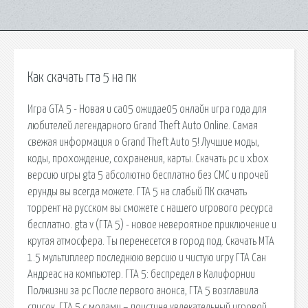
Как скачать гта 5 на пк
Игра GTA 5 - Новая и са05 ожидае05 онлайн игра года для
любителей легендарного Grand Theft Auto Online. Самая
свежая информация о Grand Theft Auto 5! Лучшие моды,
коды, прохождение, сохранения, карты. Скачать pc и xbox
версию игры gta 5 абсолютно бесплатно без СМС и прочей
ерунды вы всегда можете. ГТА 5 на слабый ПК скачать
торрент на русском вы сможете с нашего игрового ресурса
бесплатно. gta v (ГТА 5) - новое невероятное приключение и
крутая атмосфера. Ты перенесется в город под. Скачать МТА
1.5 мультиплеер последнюю версию и чистую игру ГТА Сан
Андреас на компьютер. ГТА 5: беспредел в Калифорнии
Полжизни за pc После первого анонса, ГТА 5 возглавила
список. ГТА 5 с модами – поистине увлекательный игровой