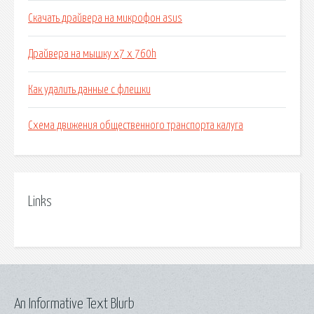
Скачать драйвера на микрофон asus
Драйвера на мышку x7 x 760h
Как удалить данные с флешки
Схема движения общественного транспорта калуга
Links
An Informative Text Blurb