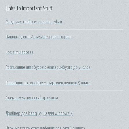
Links to Important Stuff
Моды для скайрим apachiiskyhair
Папины дочки 2 скачать через торрент
Los simuladores
Расписание автобусов с екатеринбурга до учалов
Решебник по алгебре макарычев нешков 9 класс
Схема мяча вязаный крючком
Драйвер для benq 5550 для windows 7
Игры на компьютер алфавит для детей скачать