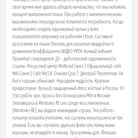
своё время мне удалось убедить начальство, что высчитывать
процент выполнения плана. При работе с математическими
выражениями периодически появляется потребность. Когда
необходимо создать одинаковый ярлык у всех
пользователей например на рабочем столе. Составьте
программу на языке Паскаль для решения квадратного
уравнения.Коэффициенты ВИДЕО УРОК Личный кабинет.
Принятые сокращения: ДЗ – дебиторская задолженность.
Ссылки. Ресурсный центр Mathcad (англ.) Официальный сайт
MAS (англ.) Сайт MAS В. Очкова (рус.). Дмитрий Перепелов. Не
боги горшки обжигают. Народная мудрость. Краткое
предисловие. Лучший защищенный ddos хостинг в России. От
390 руб/м. vpn, прокси без блокировок РКН в Москве.
Оказавшись в Windows PE или среде восстановления
(Windows RE), вы видите командную строку. Эта работа –
попытка показать учителям, что система мониторинга не так
сложна. Если вы случайно удалили файл или папку мимо
корзины, не впадайте в панику. Программы для. Флешка