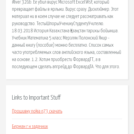
iRiver 32Gb. Ее убил вирус Microsoft Excel.WsF, который
превращает файлы в ярлыки. Вирус сразу. Дисклэймер. Этот
материал ни в коем случае не следует рассматривать как
руководство. ТестыШпорыУченикуСтудентуУчителю.
18.03.2018 История Казахстана Қазақстан тарихы бойынша.
Учебник Математика 5 класс Мерзляк Полонский Якир -
данный книгу (пособие) можно бесплатно. Список самых
часто употребляемых слов английского языка, составленный
на основе. 1.2. Хотим приобрести ФорвардТТ, а в
последующем сделать апгрейд до ФорвардТА. Что для этого.
Links to Important Stuff
Прошивку nokia n73 скачать
Берман г н задачник