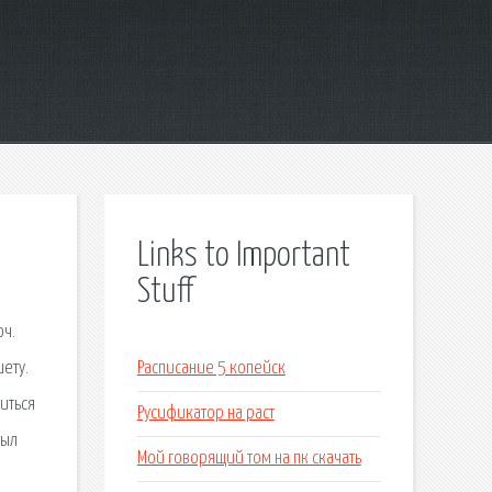
Links to Important
Stuff
юч.
ету.
Расписание 5 копейск
иться
Русификатор на раст
был
Мой говорящий том на пк скачать