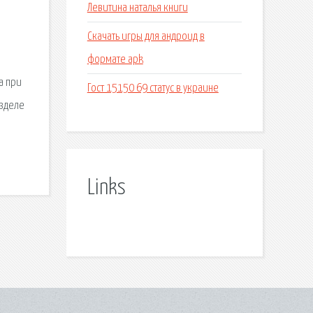
Левитина наталья книги
Скачать игры для андроид в
формате apk
а при
Гост 15150 69 статус в украине
азделе
Links