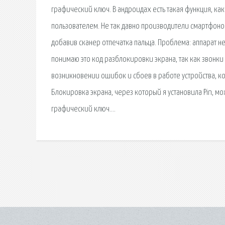
графический ключ. В андроидах есть такая функция, как
пользователем. Не так давно производители смартфоно
добавив сканер отпечатка пальца. Проблема: аппарат не
понимаю это код разблокировки экрана, так как звонки
возникновении ошибок и сбоев в работе устройства, ко
Блокировка экрана, через который я установила Pin, мо
графический ключ….