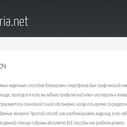
ia.net
юч
 самых надежных способов блокировки смартфонов был графический кл
роиде, пригодится если вы забыли графический ключ или пароль к планш
страивается в спокойной тихой обстановке, когда есть время сосредоточ
анные аккаунта. Простой способ, как разблокировать андроид, если за
. На данной станице собраны абсолютно ВСЕ способы как разблокировать