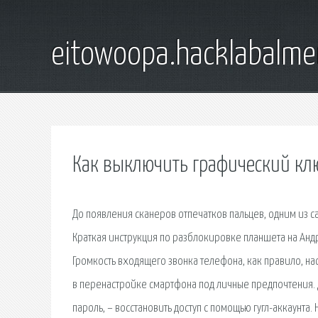
eitowoopa.hacklabalmer
Как выключить графический кл
До появления сканеров отпечатков пальцев, одним из
Краткая инструкция по разблокировке планшета на Анд
Громкость входящего звонка телефона, как правило, на
в перенастройке смартфона под личные предпочтения. Д
пароль, – восстановить доступ с помощью гугл-аккаунта