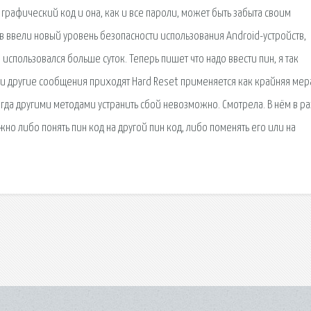
 графический код и она, как и все пароли, может быть забыта своим
в ввели новый уровень безопасности использования Android-устройств,
 использовался больше суток. Теперь пишет что надо ввести пин, я так
 и другие сообщения приходят Hard Reset применяется как крайняя мер
гда другими методами устранить сбой невозможно. Смотрела. В нём в р
жно либо понять пин код на другой пин код, либо поменять его или на