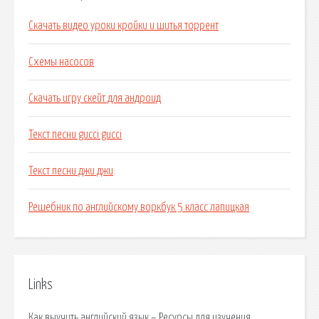
Скачать видео уроки кройки и шитья торрент
Схемы насосов
Скачать игру скейт для андроид
Текст песни gucci gucci
Текст песни джи джи
Решебник по английскому воркбук 5 класс лапицкая
Links
Как выучить английский язык – Ресурсы для изучения.