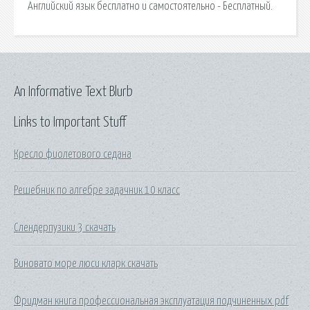
Английский язык бесплатно и самостоятельно - Бесплатный.
An Informative Text Blurb
Links to Important Stuff
Кресло фиолетового седана
Решебник по алгебре задачник 10 класс
Слендерпузики 3 скачать
Виновато море люси кларк скачать
Фридман книга профессиональная эксплуатация подчиненных pdf