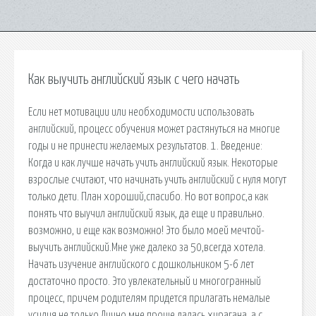
Как выучить английский язык с чего начать
Если нет мотивации или необходимости использовать
английский, процесс обучения может растянуться на многие
годы и не принести желаемых результатов. 1. Введение:
Когда и как лучше начать учить английский язык. Некоторые
взрослые считают, что начинать учить английский с нуля могут
только дети. План хороший,спасибо. Но вот вопрос,а как
понять что выучил английский язык, да еще и правильно.
возможно, и еще как возможно! Это было моей мечтой-
выучить английский.Мне уже далеко за 50,всегда хотела.
Начать изучение английского с дошкольником 5-6 лет
достаточно просто. Это увлекательный и многогранный
процесс, причем родителям придется прилагать немалые
усилия не только Лично мне проще далась хирагана, а с