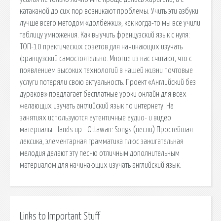
катаканой до сих пор возникают проблемы. Учить эти азбуки
лучше всего методом «долбёжки», как когда-то мы все учили
таблицу умножения. Как выучить французский язык с нуля:
ТОП-10 практических советов для начинающих изучать
французский самостоятельно. Многие из нас считают, что с
появлением высоких технологий в нашей жизни почтовые
услуги потеряли свою актуальность. Проект «Английский без
дураков» предлагает бесплатные уроки онлайн для всех
желающих изучать английский язык по интернету. На
занятиях используются аутентичные аудио- и видео
материалы. Hands up - Оttawan: Songs (песни) Простейшая
лексика, элементарная грамматика плюс зажигательная
мелодия делают эту песню отличным дополнительным
материалом для начинающих изучать английский язык.
Links to Important Stuff