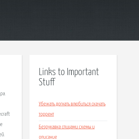
Links to Important
Stuff
ра.
Убежать догнать влюбиться скачать
craft
торрент
ие
Безрукавка спицами схемы и
ей.
описание