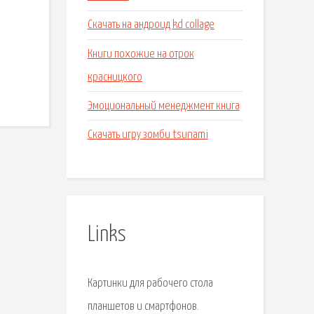
Скачать на андроид kd collage
Книги похожие на отрок
красницкого
Эмоциональный менеджмент книга
Скачать игру зомби tsunami
Links
Картинки для рабочего стола
планшетов и смартфонов.