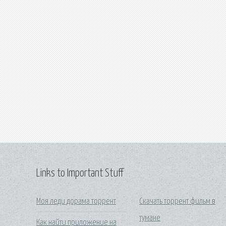
Links to Important Stuff
Моя леди дорама торрент
Скачать торрент фильм в
тумане
Как найти приложение на