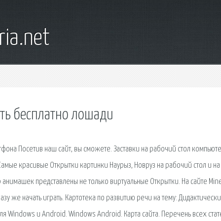
ia.net
ать бесплатно лошади
тфона Посетив наш сайт, вы сможете. Заставки на рабочий стол компьюте
 Самые красивые Открытки картинки Наурыз, Новруз на рабочий стол и на
р анимашек представлены не только виртуальные Открытки. На сайте Mine
разу же начать играть. Картотека по развитию речи на тему: Дидактическ
 Windows и Android. Windows Android. Карта сайта. Перечень всех стат