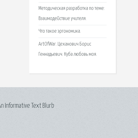
Методическая разработка по теме:
Взаимодействие учителя.
Что такое эргономика.
ArtOfWar. Цеханович Борис
Геннадьевич. Куба любовь моя.
n Informative Text Blurb