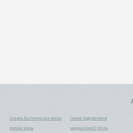
A
Скачать бесплатно все песни
Схема подключения
океана эльзы
индукционной плиты