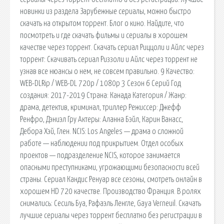
новинки из раздела Зарубежные сериалы, можно быстро
скачать на открытом торрент. Блог о кино. Найдите, что
посмотреть и где скачать фильмы и сериалы в хорошем
качестве через торрент. Скачать сериал Риццоли и Айлс через
торрент: Скачивать сериал Риззоли и Айлс через торрент не
узнав все нюансы о нем, не совсем правильно. 9 Качество:
WEB-DLRip / WEB-DL 720p / 1080p 3 Сезон 6 Серий Год
создания: 2017-2019 Страна: Канада Категория / Жанр:
драма, детектив, криминал, триллер Режиссер: Джефф
Ренфро, Дэниэл Гру Актеры: Аланна Бэйл, Карин Ванасс,
Дебора Хэй, Глен. NCIS: Los Angeles — драма о сложной
работе — наблюдении под прикрытием. Отдел особых
проектов — подразделение NCIS, которое занимается
опасными преступниками, угрожающими безопасности всей
страны. Сериал Кандис Ренуар все сезоны, смотреть онлайн в
хорошем HD 720 качестве. Производство Франция. В ролях
снимались: Сесиль Буа, Рафаэль Ленгле, Gaya Verneuil. Скачать
лучшие сериалы через торрент бесплатно без регистрации в