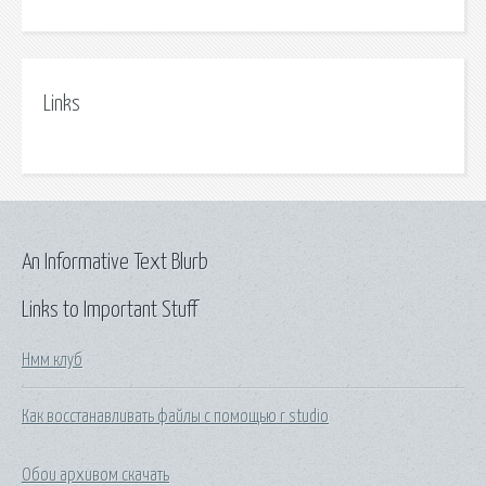
Links
An Informative Text Blurb
Links to Important Stuff
Нмм клуб
Как восстанавливать файлы с помощью r studio
Обои архивом скачать