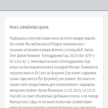
Книги измайлова ирина
Подпишись и получай новые книги на почту каждую неделю,
без спама. Мы любим книги! И будем знакомить вас с
лучшими историями в жанре фэнтези и young adult. Автор:
Олег Дивов Название: Техподдержка Год: 2019 isbn: 978-5-
04-101141-3. Аннотация на книгу «Техподдержка»: Еще
вчера он был маркетологом в холодной Москве. Пожалуйста
загрузите книгу в fb2 или zip формате (zip может содержать
только одну книгу в fb2 формате) или укажите. Все книги на
нашем сайте предоставены для ознакомления и защищены
авторским правом. Ирина Финашина 12.03.2019, 10:32:10.
Спасибо за совет обязательно добавим в список. А по поводу
Маглора или Софьи то эти книги полностью соответствуют
жанру бытового фэнтези. Укажите фамилию или имя автора,