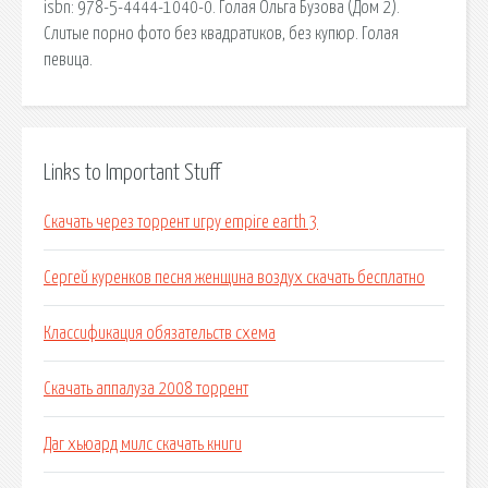
isbn: 978-5-4444-1040-0. Голая Ольга Бузова (Дом 2).
Слитые порно фото без квадратиков, без купюр. Голая
певица.
Links to Important Stuff
Скачать через торрент игру empire earth 3
Сергей куренков песня женщина воздух скачать бесплатно
Классификация обязательств схема
Скачать аппалуза 2008 торрент
Даг хьюард милс скачать книги