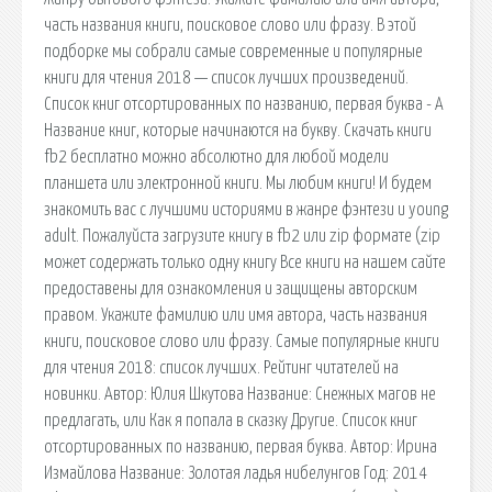
часть названия книги, поисковое слово или фразу. В этой
подборке мы собрали самые современные и популярные
книги для чтения 2018 — список лучших произведений.
Список книг отсортированных по названию, первая буква - А
Название книг, которые начинаются на букву. Cкачать книги
fb2 бесплатно можно абсолютно для любой модели
планшета или электронной книги. Мы любим книги! И будем
знакомить вас с лучшими историями в жанре фэнтези и young
adult. Пожалуйста загрузите книгу в fb2 или zip формате (zip
может содержать только одну книгу Все книги на нашем сайте
предоставены для ознакомления и защищены авторским
правом. Укажите фамилию или имя автора, часть названия
книги, поисковое слово или фразу. Самые популярные книги
для чтения 2018: список лучших. Рейтинг читателей на
новинки. Автор: Юлия Шкутова Название: Снежных магов не
предлагать, или Как я попала в сказку Другие. Список книг
отсортированных по названию, первая буква. Автор: Ирина
Измайлова Название: Золотая ладья нибелунгов Год: 2014