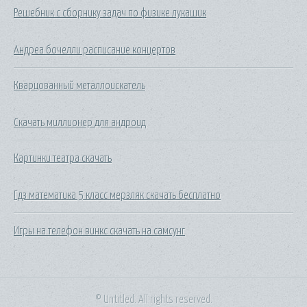
Решебник с сборнику задач по физике лукашик
Андреа бочелли расписание концертов
Кварцованный металлоискатель
Скачать миллионер для андроид
Картинки театра скачать
Гдз математика 5 класс мерзляк скачать бесплатно
Игры на телефон винкс скачать на самсунг
© Untitled. All rights reserved.