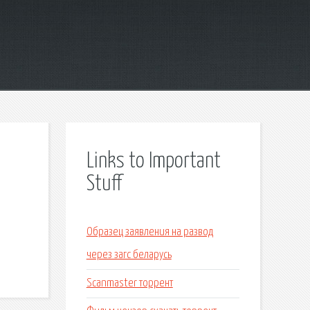
Links to Important
Stuff
Образец заявления на развод
через загс беларусь
Scanmaster торрент