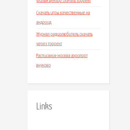
Фильм цензор скачать торрент
Скачать игры качественные на
андроид
Журнал радиолюбитель скачать
через торрент
Расписание москва аэропорт
внуково
Links