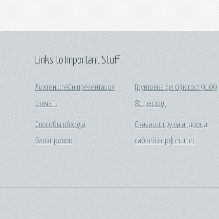
Links to Important Stuff
Лихтенштейн презентация
Грунтовка фл 03к гост 9109
скачать
81 расход
Способы обхода
Скачать игру на андроид
блокировок
сабвей серф египет