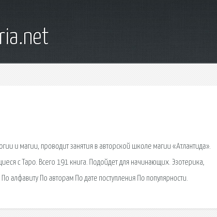
ia.net
гии и магии, проводит занятия в авторской школе магии «Атлантида».
иеся с Таро. Всего 191 книга. Подойдет для начинающих. Эзотерика,
 По алфавиту По авторам По дате поступления По популярности.