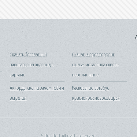
A
Скачать бесплатный
Скачать через торрент
навигатор на андроид с
фильм металлика сквозь
картами
невозможное
Аккорды скажи зачем тебя я
Расписание автобус
встретил
красноярск новосибирск
© Untitled. All rights reserved.