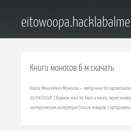
eitowoopa.hacklabalmer
Книги моносов б м скачать
Борис Моисеевич Моносов — автор книг по парапсихоло
01/04/2018 · Сборник книг по Таро и книги, пересекающ
эзотерическая литература Список жанров. Сортировать: