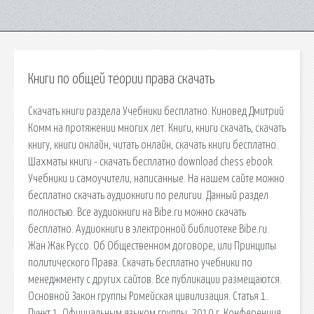
Книги по общей теории права скачать
Скачать книги раздела Учебники бесплатно. Киновед Дмитрий
Комм на протяжении многих лет. Книги, книги скачать, скачать
книгу, книги онлайн, читать онлайн, скачать книги бесплатно.
Шахматы книги - скачать бесплатно download chess ebook.
Учебники и самоучители, написанные. На нашем сайте можно
бесплатно скачать аудиокниги по религии. Данный раздел
полностью. Все аудиокниги на Bibe.ru можно скачать
бесплатно. Аудиокниги в электронной библиотеке Bibe.ru.
Жан Жак Руссо. Об Общественном договоре, или Принципы
политического Права. Скачать бесплатно учебники по
менеджменту с других сайтов. Все публикации размещаются.
Основной Закон группы Ромейская цивилизация. Статья 1.
Пункт 1. Официальным языком группы. 2010 г. Конференция