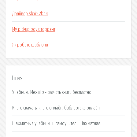
Драйвер skhi22bh4
My pickup boys торрент
Як робити шаблони
Links
Учебники Mexalib - скачать книги бесплатно.
Книги скачать, книги онлайн, библиотека онлайн.
Шахматные учебники и самоучители Шахматная.