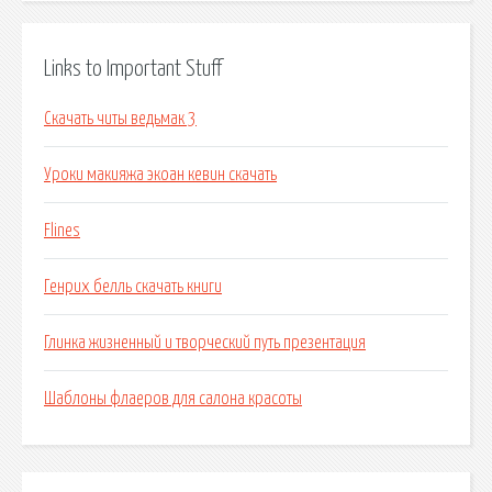
Links to Important Stuff
Скачать читы ведьмак 3
Уроки макияжа экоан кевин скачать
Flines
Генрих белль скачать книги
Глинка жизненный и творческий путь презентация
Шаблоны флаеров для салона красоты