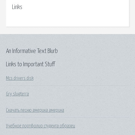
Links
An Informative Text Blurb
Links to Important Stuff
Mcs drivers disk
Gry slugterra
Скачать песню америка америка
Учебное портфолио студента образец