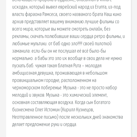
исхода», который вывел еврейский народ из Египта, из-под
власти фараона Рамсеса, своего названого брата Наш кино
архив представляет вашему вниманию лучшие фильмы со
всего мира, которые вы можете смотреть онлайн, без
рекламы, скачать полюбившие ваши сердца ретро фильмы, и
любимые мультики. от баб одно зло!!!!! своей пилоткой
заманила. если-бы он не послушал её всё было-бы
нормально. а бабы это зло их вообще в свои дела не нужно
пускать баб. чужая такая блатная Рита – молодая
амбициозная девушка, проживающая в небольшом
провинциальном городке, расположенном на
черноморском побережье. Музыка - это не просто набор
мелодий и звуков. Музыка - это химический элемент,
основная составляющая воздуха. Когда сын богатого
бизнесмена Олег Истомин (Кирилл Кузнецов,
Неотправленное письмо) после нескольких дней знакомства
делает предложение руки и сердца.