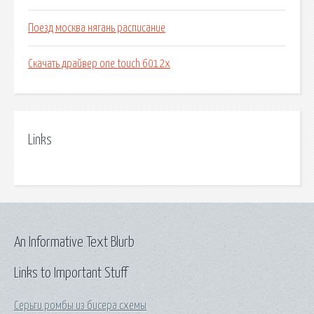
Поезд москва нягань расписание
Скачать драйвер one touch 6012x
Links
An Informative Text Blurb
Links to Important Stuff
Серьги ромбы из бисера схемы