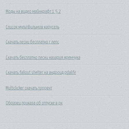
Моды на видео майнкрафт 1 5 2
Список мультфильмов карусель
Скачать песни бесплатно г лепс
Скачать бесплатно песни назария яремчука
Скачать fallout shelter на андроид pdalife
Multiclicker скачать торрент
Образец приказа об отпуске в рк