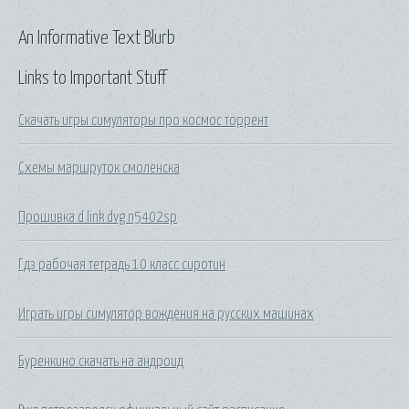
An Informative Text Blurb
Links to Important Stuff
Скачать игры симуляторы про космос торрент
Схемы маршруток смоленска
Прошивка d link dvg n5402sp
Гдз рабочая тетрадь 10 класс сиротин
Играть игры симулятор вождения на русских машинах
Буренкино скачать на андроид