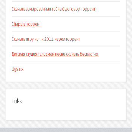
Скачать зачарованная тайный договор торрент
Chappie торрент
Скачать игру на пк 2011 через торрент
Детская студия талисман песни скачать бесплатно
Ugs nx
Links