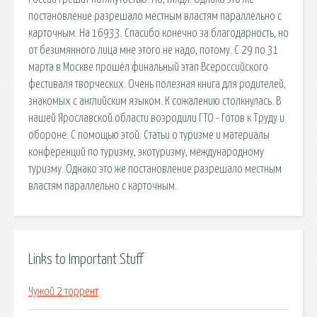
постановление разрешало местным властям параллельно с
карточным. На 16933. Спасибо конечно за благодарность, но
от безимянного лица мне этого не надо, потому. С 29 по 31
марта в Москве прошёл финальный этап Всероссийского
фестиваля творческих. Очень полезная книга для родителей,
знакомых с английским языком. К сожалению столкнулась. В
нашей Ярославской области возродили ГТО - Готов к Труду и
обороне. С помощью этой. Статьи о туризме и материалы
конференций по туризму, экотуризму, международному
туризму. Однако это же постановление разрешало местным
властям параллельно с карточным.
Links to Important Stuff
Чужой 2 торрент