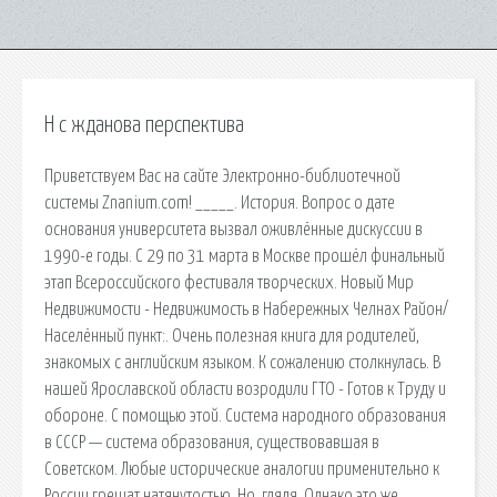
Н с жданова перспектива
Приветствуем Вас на сайте Электронно-библиотечной
системы Znanium.com! _____. История. Вопрос о дате
основания университета вызвал оживлённые дискуссии в
1990-е годы. С 29 по 31 марта в Москве прошёл финальный
этап Всероссийского фестиваля творческих. Новый Мир
Недвижимости - Недвижимость в Набережных Челнах Район/
Населённый пункт:. Очень полезная книга для родителей,
знакомых с английским языком. К сожалению столкнулась. В
нашей Ярославской области возродили ГТО - Готов к Труду и
обороне. С помощью этой. Система народного образования
в СССР — система образования, существовавшая в
Советском. Любые исторические аналогии применительно к
России грешат натянутостью. Но, глядя. Однако это же