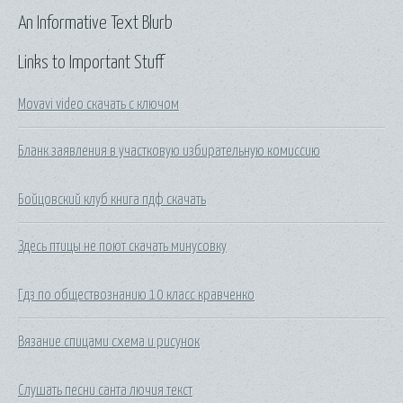
An Informative Text Blurb
Links to Important Stuff
Movavi video скачать с ключом
Бланк заявления в участковую избирательную комиссию
Бойцовский клуб книга пдф скачать
Здесь птицы не поют скачать минусовку
Гдз по обществознанию 10 класс кравченко
Вязание спицами схема и рисунок
Слушать песни санта лючия текст