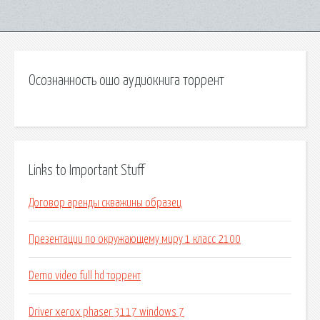
Осознанность ошо аудиокнига торрент
Links to Important Stuff
Договор аренды скважины образец
Презентации по окружающему миру 1 класс 2100
Demo video full hd торрент
Driver xerox phaser 3117 windows 7