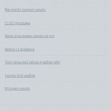
Man mantis торрент скачать
E1202 прошивка
Какие игры можно скачать на psp
Radeon r2 драйвера
Текст песни мой зайчик я люблю тебя
Скачать lordi альбом
Игра меч скачать