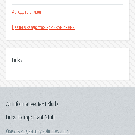
Автодата онлайн
Цветы в квадратах крючком схемы
Links
An Informative Text Blurb
Links to Important Stuff
Скачать мод на игру spin tires 2015