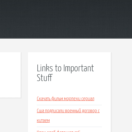
Links to Important
Stuff
Скачать фильм морпехи сериал
Сша подписали военный договор с
китаем