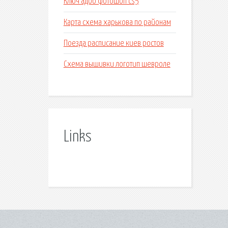
Ключ адоб фотошоп cs5
Карта схема харькова по районам
Поезда расписание киев ростов
Схема вышивки логотип шевроле
Links