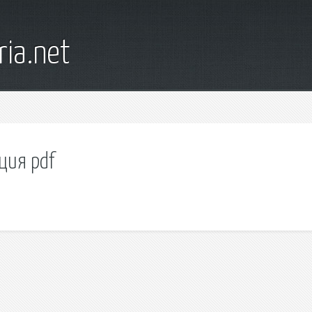
ia.net
ция pdf