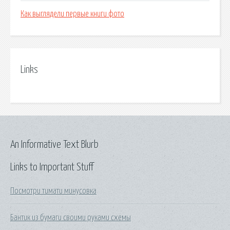
Как выглядели первые книги фото
Links
An Informative Text Blurb
Links to Important Stuff
Посмотри тимати минусовка
Бантик из бумаги своими руками схемы