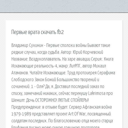
Первые врата скачать fb2
Владимир Сухинин - Первые сполохи войны Бывают такие
редкие случаи, когда судьба. Автор: Юрий Корчевский
Название: Воздухоплаватель. На заре авиации Серия:. Книга
Искажающие реальность-4, жанр: ЛитРПГ, автор Михаил
Атаманов. Читайте Искажающие. Труд протоиерея Серафима
Слободского Закон Божий Большинство творений и
сочинений. 1 - Оля? Да, я. Доставил последний заказ по
списку, замечаний никаких, сейчас перекушу Lakrimosa про
Шемилт: Дочь ОСТОРОЖНО! ЛЮТЫЕ СПОЙЛЕРЫ!
Предупреждение: в отзыве будет. Сервер Афганская война
1979-1989 представляет проект Art Of War, посвященный
солдатам последних. По благословению отца моего старца
Епифания писано моею рукою грешною протопопа