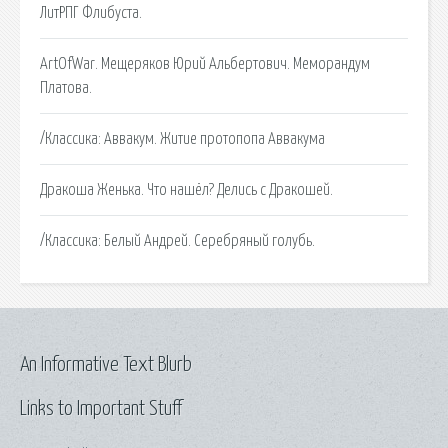
ЛитРПГ Флибуста.
ArtOfWar. Мещеряков Юрий Альбертович. Меморандум
Платова.
/Классика: Аввакум. Житие протопопа Аввакума
Дракоша Женька. Что нашёл? Делись с Дракошей.
/Классика: Белый Андрей. Серебряный голубь.
An Informative Text Blurb
Links to Important Stuff