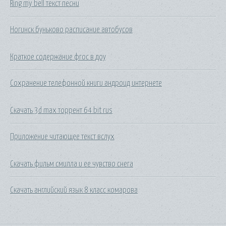
Ring my bell текст песни
Ногинск буньково расписание автобусов
Краткое содержание фгос в доу
Сохранение телефонной книги андроид интернете
Скачать 3d max торрент 64 bit rus
Приложение читающее текст вслух
Скачать фильм смилла и ее чувство снега
Скачать английский язык 8 класс комарова