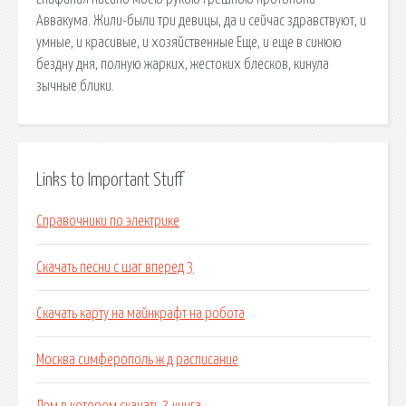
Аввакума. Жили-были три девицы, да и сейчас здравствуют, и
умные, и красивые, и хозяйственные Еще, и еще в синюю
бездну дня, полную жарких, жестоких блесков, кинула
зычные блики.
Links to Important Stuff
Справочники по электрике
Скачать песни с шаг вперед 3
Скачать карту на майнкрафт на робота
Москва симферополь ж д расписание