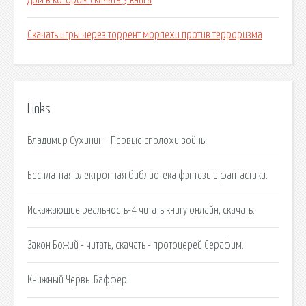
Дом в котором скачать 3 книга
Скачать игры через торрент морпехи против терроризма
Links
Владимир Сухинин - Первые сполохи войны
Бесплатная электронная библиотека фэнтези и фантастики.
Искажающие реальность-4 читать книгу онлайн, скачать.
Закон Божий - читать, скачать - протоиерей Серафим.
Книжный Червь. Баффер.