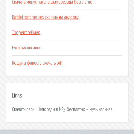
Скачать минус натали шахерезада бесплатно
Battlefront heroes скачать на андроид
Торрент геймер
Елка расписание
Кощуны финиста скачать pdf
Links
Скачать песни Непоседы в MP3 бесплатно – музыкальная.