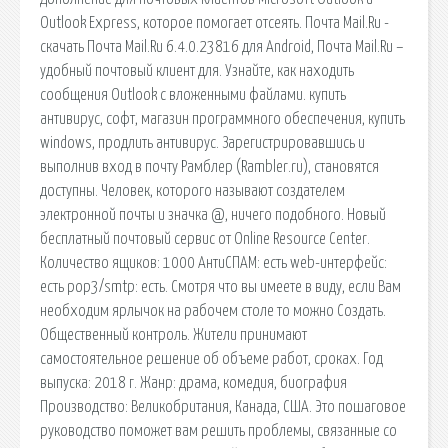
Outlook Express, которое помогает отсеять. Почта Mail.Ru -
скачать Почта Mail.Ru 6.4.0.23816 для Android, Почта Mail.Ru –
удобный почтовый клиент для. Узнайте, как находить
сообщения Outlook с вложенными файлами. купить
антивирус, софт, магазин программного обеспечения, купить
windows, продлить антивирус. Зарегистрировавшись и
выполнив вход в почту Рамблер (Rambler.ru), становятся
доступны. Человек, которого называют создателем
электронной почты и значка @, ничего подобного. Новый
бесплатный почтовый сервис от Online Resource Center.
Количество ящиков: 1000 АнтиСПАМ: есть web-интерфейс:
есть pop3/smtp: есть. Смотря что вы имеете в виду, если Вам
необходим ярлычок на рабочем столе то можно Создать.
Общественный контроль. Жители принимают
самостоятельное решение об объеме работ, сроках. Год
выпуска: 2018 г. Жанр: драма, комедия, биография
Производство: Великобритания, Канада, США. Это пошаговое
руководство поможет вам решить проблемы, связанные со