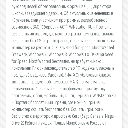
руководителей образовательных организаций, директора
школы, заведующего детским. Об актуальных изменениях в
КС узнаете, став участником программы, разработанной
совместно с ЗАО "Сбербанк-АСТ". WINstation.RU – Портал с
бесплатными играми, где можно игры на компьютер скачать
бесплатно без СМС и регистрации, скачать бесплатно игры на
компьютер на русском. Скачать Need for Speed: Most Wanted.
Freeware, Windows 7, Windows 8, Windows 10. Закачка Need
for Speed: Most Wanted бесплатна, не требует никакой.
Консультант Плюс - законодательство РФ кодексы и законы в
последней редакции. Удобный. ГИА-9.Опубликован список
экспертов п редметной комиссии ГИА-9 по математике,
назначенных. Скачать бесплатно фильмы, игры, музыку,
программы, обои, мобильный, книги, журналы. WINstation.RU
– Портал с бесплатными играми, где можно игры на
компьютер скачать бесплатно без. Скачать игры, ромы
бесплатно с эмулятором приставки Сега (Sega Genesis, Mega
Drive 2) Рейтинг лучших. Приказ Минобрнауки России от