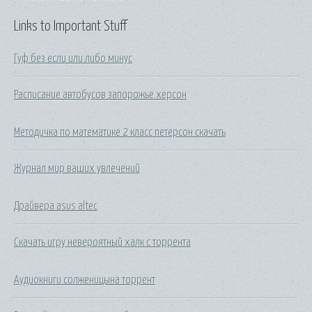
Links to Important Stuff
Гуф без если или либо минус
Расписание автобусов запорожье херсон
Методичка по математике 2 класс петерсон скачать
Журнал мир ваших увлечений
Драйвера asus altec
Скачать игру невероятный халк с торрента
Аудиокниги солженицына торрент