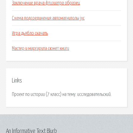
Заключение врача фтизиатра образец
Схема подсоединения автомагнитолы jvc
Игра дьябло скачать
Мастер и маргарита сюжет книги
Links
Проект по истории (7 класс) на тему: исследовательский.
An Informative Text Blurb