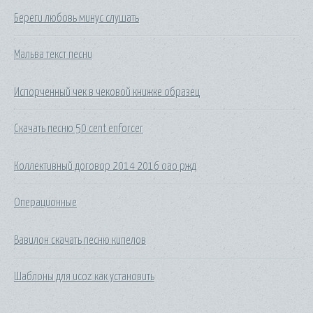
Береги любовь минус слушать
Мальва текст песни
Испорченный чек в чековой книжке образец
Скачать песню 50 cent enforcer
Коллективный договор 2014 2016 оао ржд
Операционные
Вавилон скачать песню кипелов
Шаблоны для ucoz как установить