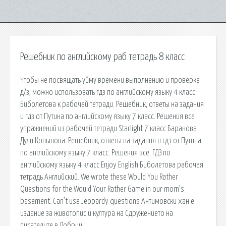
Решебник по английскому раб тетрадь 8 класс
Чтобы не посвящать уйму времени выполнению и проверке
д/з, можно использовать гдз по английскому языку 4 класс
Биболетова к рабочей тетради. Решебник, ответы на задания
и гдз от Путина по английскому языку 7 класс. Решения все
упражнений из рабочей тетради Starlight 7 класс Баранова
Дули Копылова. Решебник, ответы на задания и гдз от Путина
по английскому языку 7 класс. Решения все. ГДЗ по
английскому языку 4 класс Enjoy English Биболетова рабочая
тетрадь Английский. We wrote these Would You Rather
Questions for the Would Your Rather Game in our mom’s
basement. Can’t use Jeopardy questions Антимовски хан е
издание за животопис и култура на Сдружението на
писателите в Добрич.