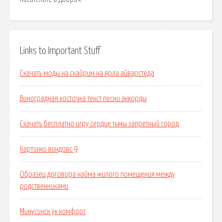
Links to Important Stuff
Скачать моды на скайрим на ярла айварстеда
Виноградная косточка текст песни аккорды
Скачать бесплатно игру сердце тьмы запретный город
Картинки виндовс 9
Образец договора найма жилого помещения между
родственниками
Минусинск ук комфорт