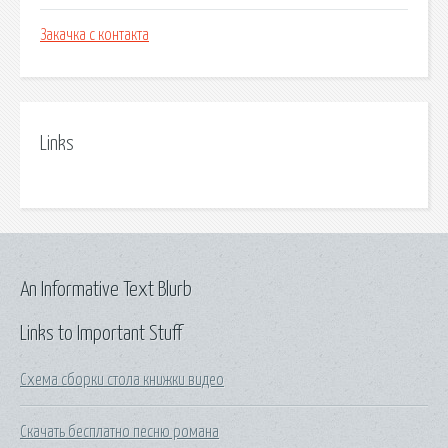
Закачка с контакта
Links
An Informative Text Blurb
Links to Important Stuff
Схема сборки стола книжки видео
Скачать бесплатно песню романа