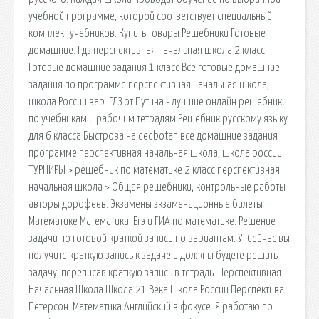
учебной программе, которой соответствует специальный
комплект учебников. Купить товары Решебники Готовые
домашние. Гдз перспективная начальная школа 2 класс.
Готовые домашние задания 1 класс Все готовые домашние
задания по программе перспективная начальная школа,
школа России вар. ГДЗ от Путина - лучшие онлайн решебники
по учебникам и рабочим тетрадям Решебник русскому языку
для 6 класса Быстрова на dedbotan все домашние задания
программе перспективная начальная школа, школа россии.
ТУРНИРЫ > решебник по математике 2 класс перспективная
начальная школа > Общая решебники, контрольные работы
авторы дорофеев. Экзамены экзаменационные билеты
Математике Математика: Егэ и ГИА по математике. Решение
задачи по готовой краткой записи по вариантам. У: Сейчас вы
получите краткую запись к задаче и должны будете решить
задачу, переписав краткую запись в тетрадь. Перспективная
Начальная Школа Школа 21 Века Школа России Перспектива
Петерсон. Математика Английский в фокусе. Я работаю по