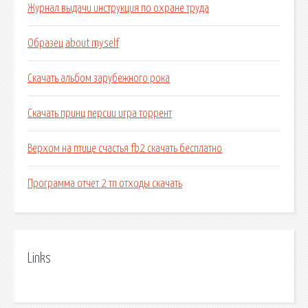
Журнал выдачи инструкция по охране труда
Образец about myself
Скачать альбом зарубежного рока
Скачать принц персии игра торрент
Верхом на птице счастья fb2 скачать бесплатно
Программа отчет 2 тп отходы скачать
Links