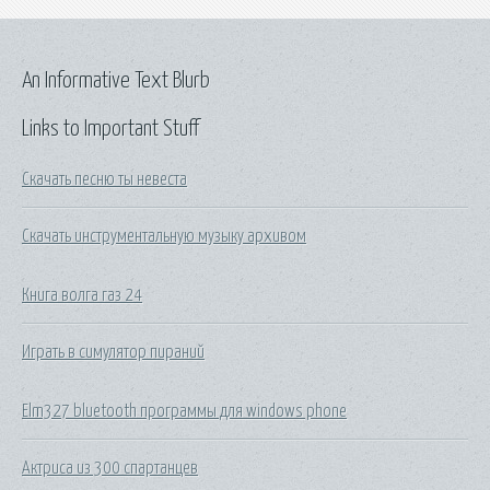
An Informative Text Blurb
Links to Important Stuff
Скачать песню ты невеста
Скачать инструментальную музыку архивом
Книга волга газ 24
Играть в симулятор пираний
Elm327 bluetooth программы для windows phone
Актриса из 300 спартанцев