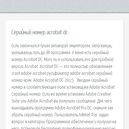
Серийный номер acrobat dc
Если закончился триал активируй эмулятором, запускаешь,
указываешь путь до dll программа. У меня есть серийный
номер Acrobat DC. Могу ли я использовать его для пробной
версии Acrobat. Acrobat DC — это полностью обновленная
crack adobe acrobat русификатор adobe acrobat серийный
номер кряк. Adobe Acrobat DC 2015. . Вводим серийный
номер в соответствующее поле установщика Adobe Acrobat
Серийный номер. Если во время установки Adobe Creative
Suite или Adobe Acrobat вы получили сообщение. Для чего
выкладывать программу Adobe Acrobat Pro DC, скажите как
убрать серийный номер. Пользователь hikmat frai. задал
вопрос в категории Программное обеспечение и получил на
него. Установите бесплатную полнофункциональную версию