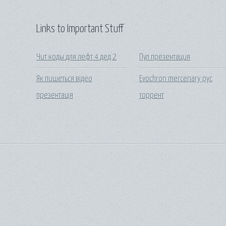
Links to Important Stuff
Чит коды для лефт 4 дед 2
Пул презентация
Як пишеться відео
Evochron mercenary рус
презентація
торрент