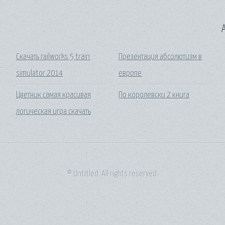
A
Скачать railworks 5 train
Презентация абсолютизм в
simulator 2014
европе
Цветник самая красивая
По королевски 2 книга
логическая игра скачать
© Untitled. All rights reserved.