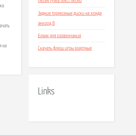
Песня тучка текст песни
ка.
Задние тормозные диски на хонда
аккорд 8
ачать
Бланк для развенчания
я на
Скачать флеш игры азартные
Links