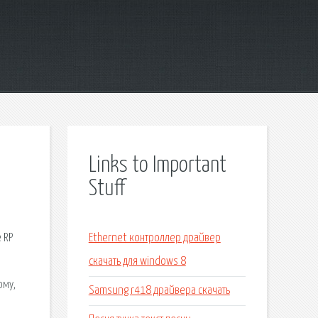
Links to Important
Stuff
 RP
Ethernet контроллер драйвер
скачать для windows 8
ому,
Samsung r418 драйвера скачать