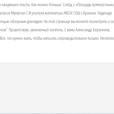
 «водяные» тексты. Как можно больше. Слайд 1 «Площадь прямоугольни
классе Мулярчук С.М.учителя математики МБОУ СОШ с Красное. Надежда
екцию обзорным докладом. На этой странице вы можете посмотреть и ск
тков". Приветствую, уважаемый читатель. С вами Александр Бережнов,
се, что нужно знать, чтобы написать сопроводительное письмо. Несмотр