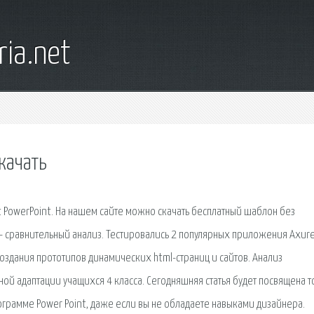
ia.net
качать
 PowerPoint. На нашем сайте можно скачать бесплатный шаблон без
 - сравнительный анализ. Тестировались 2 популярных приложения Axure
создания прототипов динамических html-страниц и сайтов. Анализ
й адаптации учащихся 4 класса. Сегодняшняя статья будет посвящена т
ограмме Power Point, даже если вы не обладаете навыками дизайнера.