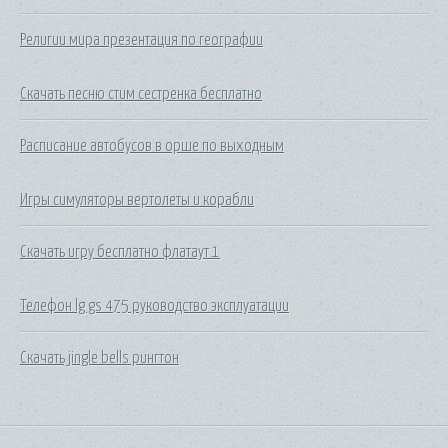
Религии мира презентация по географии
Скачать песню стим сестренка бесплатно
Расписание автобусов в орше по выходным
Игры симуляторы вертолеты и корабли
Скачать игру бесплатно флатаут 1
Телефон lg gs 475 руководство эксплуатации
Скачать jingle bells рингтон