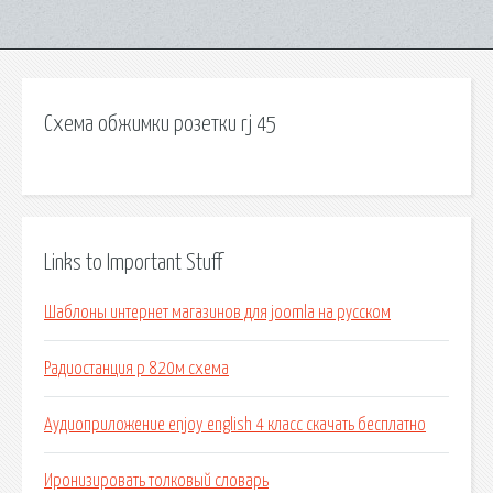
Схема обжимки розетки rj 45
Links to Important Stuff
Шаблоны интернет магазинов для joomla на русском
Радиостанция р 820м схема
Аудиоприложение enjoy english 4 класс скачать бесплатно
Иронизировать толковый словарь