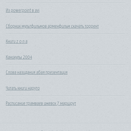
Из powerpoint в avi
Сборник мультфильмов арменфильм скачать торрент
Книги z o n a
Каникулы 2004
Слова назидания абая презентация
Читать книги наруто
Расписание трамваев ижевск 7 маршрут