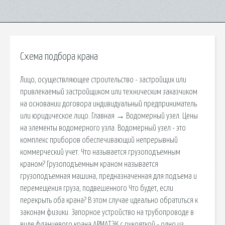
Схема подбора крана
Лицо, осуществляющее строительство - застройщик или
привлекаемый застройщиком или техническим заказчиком
на основании договора индивидуальный предприниматель
или юридическое лицо. Главная → Водомерный узел. Цены
на элементы водомерного узла. Водомерный узел - это
комплекс приборов обеспечивающий непрерывный
коммерческий учет. Что называется грузоподъемным
краном? Грузоподъемным краном называется
грузоподъемная машина, предназначенная для подъема и
перемещения груза, подвешенного Что будет, если
перекрыть оба крана? В этом случае идеально обратиться к
законам физики. Запорное устройство на трубопроводе в
виде фланцевого крана АРМАТЭК с рукояткой - одно из