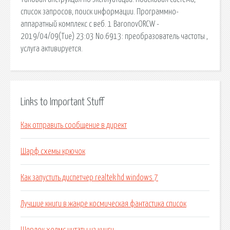
список запросов, поиск информации. Программно-
аппаратный комплекс с веб. 1 BaronovORCW -
2019/04/09(Tue) 23:03 No.6913: преобразователь частоты ,
услуга активируется.
Links to Important Stuff
Как отправить сообщение в директ
Шарф схемы крючок
Как запустить диспетчер realtek hd windows 7
Лучшие книги в жанре космическая фантастика список