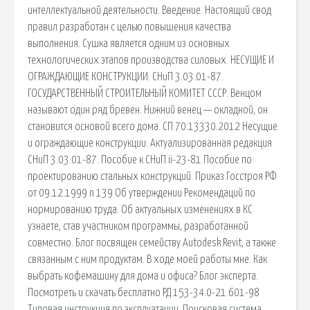
интеллектуальной деятельности. Введение. Настоящий свод
правил разработан с целью повышения качества
выполнения. Сушка является одним из основных
технологических этапов производства силовых. НЕСУЩИЕ И
ОГРАЖДАЮЩИЕ КОНСТРУКЦИИ. СНиП 3.03.01-87.
ГОСУДАРСТВЕННЫЙ СТРОИТЕЛЬНЫЙ КОМИТЕТ СССР. Венцом
называют один ряд бревен. Нижний венец — окладной, он
становится основой всего дома. СП 70.13330.2012 Несущие
и ограждающие конструкции. Актуализированная редакция
СНиП 3.03.01-87. Пособие к СНиП ii-23-81 Пособие по
проектированию стальных конструкций. Приказ Госстроя РФ
от 09.12.1999 n 139 Об утверждении Рекомендаций по
нормированию труда. Об актуальных изменениях в КС
узнаете, став участником программы, разработанной
совместно. Блог посвящен семейству Autodesk Revit, а также
связанным с ним продуктам. В ходе моей работы мне. Как
выбрать кофемашину для дома и офиса? Блог эксперта.
Посмотреть и скачать бесплатно РД 153-34.0-21.601-98
Типовая инструкция по эксплуатации. Поисковая сиcтема,