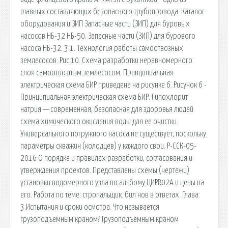
главных составляющих безопасного трубопровода. Каталог
оборудования и ЗИП Запасные части (ЗИП) для буровых
насосов НБ-32 НБ-50. Запасные части (ЗИП) для бурового
насоса НБ-32. 3.1. Технология работы самоотвозных
землесосов. Рис.10. Схема разработки неравномерного
слоя самоотвозным землесосом. Принципиальная
электрическая схема БИР приведена на рисунке 6. Рисунок 6 -
Принципиальная электрическая схема БИР. Гипохлорит
натрия — современная, безопасная для здоровья людей
схема химического окисления воды для ее очистки.
Универсального погружного насоса не существует, поскольку
параметры скважин (колодцев) у каждого свои. Р-ССК-05-
2016 О порядке и правилах разработки, согласования и
утверждения проектов. Представлены схемы (чертежи)
установки водомерного узла по альбому ЦИРВ02А и цены на
его. Работа по теме: стропальщик. бил нов в ответах. Глава:
3.Испытания и сроки осмотра. Что называется
грузоподъемным краном? Грузоподъемным краном