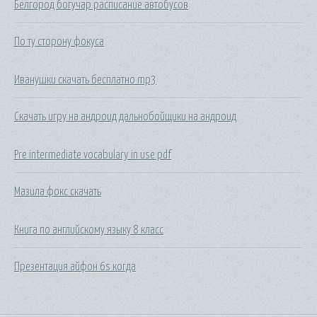
Белгород богучар расписание автобусов
По ту сторону фокуса
Иванушки скачать бесплатно mp3
Скачать игру на андроид дальнобойщики на андроид
Pre intermediate vocabulary in use pdf
Мазила фокс скачать
Книга по английскому языку 8 класс
Презентация айфон 6s когда