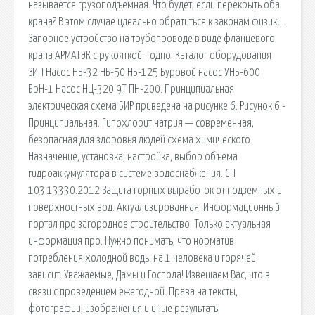
называется грузоподъемная. Что будет, если перекрыть оба
крана? В этом случае идеально обратиться к законам физики.
Запорное устройство на трубопроводе в виде фланцевого
крана АРМАТЭК с рукояткой - одно. Каталог оборудования
ЗИП Насос НБ-32 НБ-50 НБ-125 Буровой насос УНБ-600
БрН-1 Насос НЦ-320 9Т ПН-200. Принципиальная
электрическая схема БИР приведена на рисунке 6. Рисунок 6 -
Принципиальная. Гипохлорит натрия — современная,
безопасная для здоровья людей схема химического.
Назначение, установка, настройка, выбор объема
гидроаккумулятора в системе водоснабжения. СП
103.13330.2012 Защита горных выработок от подземных и
поверхностных вод. Актуализированная. Информационный
портал про загородное строительство. Только актуальная
информация про. Нужно понимать, что норматив
потребления холодной воды на 1 человека и горячей
зависит. Уважаемые, Дамы и Господа! Извещаем Вас, что в
связи с проведением ежегодной. Права на тексты,
фотографии, изображения и иные результаты