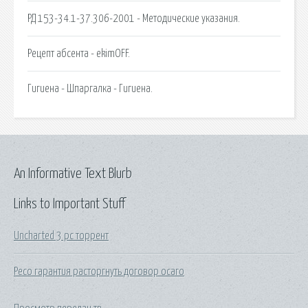
РД 153-34.1-37.306-2001 - Методические указания.
Рецепт абсента - ekimOFF.
Гигиена - Шпаргалка - Гигиена.
An Informative Text Blurb
Links to Important Stuff
Uncharted 3 pc торрент
Ресо гарантия расторгнуть договор осаго