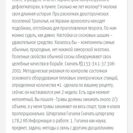
дефлегматора», в пункте. Сколько же лет молоку? У молока
своя длинная история. При раскопках доисторических
поселений Триполья, на Украине археологи находят
подойники, отстойники для приготовления творога. По ним
можно судить, как давно. Настойка из сосновых шишек –
удивительное средство. Казалось бы – компоненты самые
обычные, природные, нет никакой заморской экзотики.
Полезные свойства обычной сосны обнаруживают свои
целебные качества в борьбе. Скачать РД 153-34.1-37.306-
2001: Методические указания по контролю состояния
основного оборудования тепловых электрических станций,
определение количества #1. сделала по вашему рецепту,
сейчас он настаиваится уже 2 недели. Есть один момент
непонятный, Вы пишите -Травы должны занимать около 2/3
объема, а у меня травы занимают на весь спирт, трав я клала
пропорционально. Шпаргалка Гигиена Скачать шпаргалку
178,2 Кб Информация о работе. 1. Гигиена как наука,
предмет, задачи, методы и связь с другими дисциплинами.