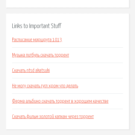
Links to Important Stuff
Расписание маршрута 1013
Музыка питбуль скачать торрент
Скачать ntsd akatsuki
Не могу скачать гугл хром что делать
Ферма альбино скачать торрент в хорошем качестве
Скачать фильм золотой капкан через торрент