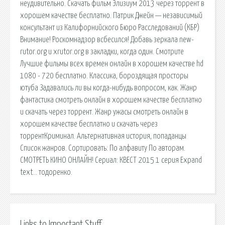
неудивительно. Скачать фильм Элизиум 2013 через торрент в
хорошем качестве бесплатно. Патрик Джейн — независимый
консультант из Калифорнийского Бюро Расследований (КБР)
Внимание! Роскомнадзор всбесился! Добавь зеркала new-
rutor.org и xrutor.org в закладки, когда один. Смотрите
Лучшие фильмы всех времен онлайн в хорошем качестве hd
1080 - 720 бесплатно. Классика, бороздящая просторы
ютуба Задавались ли вы когда-нибудь вопросом, как. Жанр
фантастика смотреть онлайн в хорошем качестве бесплатно
и скачать через торрент. Жанр ужасы смотреть онлайн в
хорошем качестве бесплатно и скачать через
торрентКриминал. Альтернативная история, попаданцы
Список жанров. Сортировать: По алфавиту По авторам.
СМОТРЕТЬ КИНО ОНЛАЙН! Сериал: КВЕСТ 2015 1 серия Expand
text… тодоренко.
Links to Important Stuff