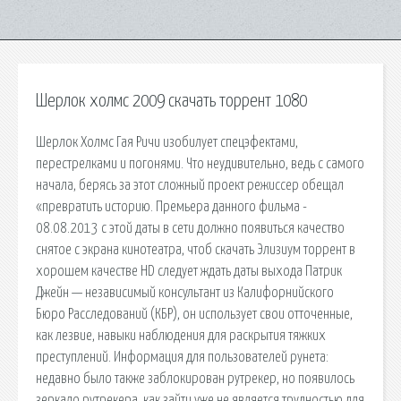
Шерлок холмс 2009 скачать торрент 1080
Шерлок Холмс Гая Ричи изобилует спецэфектами,
перестрелками и погонями. Что неудивительно, ведь с самого
начала, берясь за этот сложный проект режиссер обещал
«превратить историю. Премьера данного фильма -
08.08.2013 с этой даты в сети должно появиться качество
снятое с экрана кинотеатра, чтоб скачать Элизиум торрент в
хорошем качестве HD следует ждать даты выхода Патрик
Джейн — независимый консультант из Калифорнийского
Бюро Расследований (КБР), он использует свои отточенные,
как лезвие, навыки наблюдения для раскрытия тяжких
преступлений. Информация для пользователей рунета:
недавно было также заблокирован рутрекер, но появилось
зеркало рутрекера, как зайти уже не является трудностью для