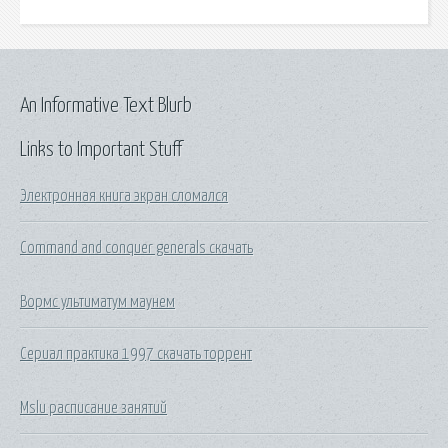
An Informative Text Blurb
Links to Important Stuff
Электронная книга экран сломался
Command and conquer generals скачать
Вормс ультиматум маунем
Сериал практика 1997 скачать торрент
Mslu расписание занятий