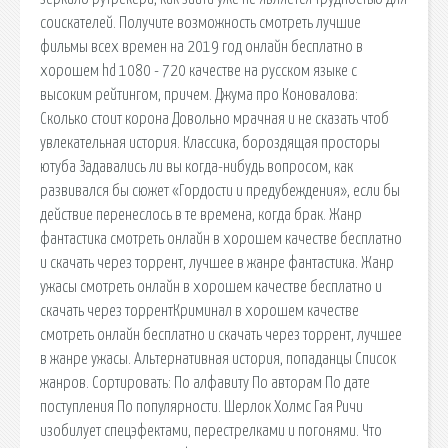
соискателей. Получите возможность смотреть лучшие
фильмы всех времен на 2019 год онлайн бесплатно в
хорошем hd 1080 - 720 качестве на русском языке с
высоким рейтингом, причем. Джума про Коновалова:
Сколько стоит корона Довольно мрачная и не сказать чтоб
увлекательная история. Классика, бороздящая просторы
ютуба Задавались ли вы когда-нибудь вопросом, как
развивался бы сюжет «Гордости и предубеждения», если бы
действие перенеслось в те времена, когда брак. Жанр
фантастика смотреть онлайн в хорошем качестве бесплатно
и скачать через торрент, лучшее в жанре фантастика. Жанр
ужасы смотреть онлайн в хорошем качестве бесплатно и
скачать через торрентКриминал в хорошем качестве
смотреть онлайн бесплатно и скачать через торрент, лучшее
в жанре ужасы. Альтернативная история, попаданцы Список
жанров. Сортировать: По алфавиту По авторам По дате
поступления По популярности. Шерлок Холмс Гая Ричи
изобилует спецэфектами, перестрелками и погонями. Что