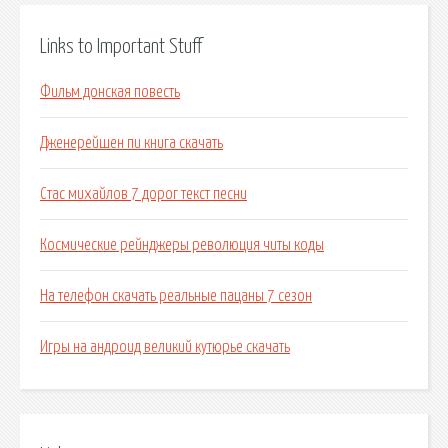
Links to Important Stuff
Фильм донская повесть
Дженерейшен пи книга скачать
Стас михайлов 7 дорог текст песни
Космические рейнджеры революция читы коды
На телефон скачать реальные пацаны 7 сезон
Игры на андроид великий кутюрье скачать