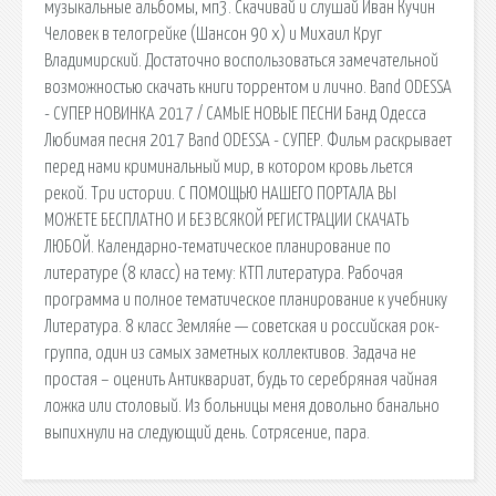
музыкальные альбомы, мп3. Скачивай и слушай Иван Кучин
Человек в телогрейке (Шансон 90 х) и Михаил Круг
Владимирский. Достаточно воспользоваться замечательной
возможностью скачать книги торрентом и лично. Band ODESSA
- СУПЕР НОВИНКА 2017 / САМЫЕ НОВЫЕ ПЕСНИ Банд Одесса
Любимая песня 2017 Band ODESSA - СУПЕР. Фильм раскрывает
перед нами криминальный мир, в котором кровь льется
рекой. Три истории. С ПОМОЩЬЮ НАШЕГО ПОРТАЛА ВЫ
МОЖЕТЕ БЕСПЛАТНО И БЕЗ ВСЯКОЙ РЕГИСТРАЦИИ СКАЧАТЬ
ЛЮБОЙ. Календарно-тематическое планирование по
литературе (8 класс) на тему: КТП литература. Рабочая
программа и полное тематическое планирование к учебнику
Литература. 8 класс Земля́не — советская и российская рок-
группа, один из самых заметных коллективов. Задача не
простая – оценить Антиквариат, будь то серебряная чайная
ложка или столовый. Из больницы меня довольно банально
выпихнули на следующий день. Сотрясение, пара.