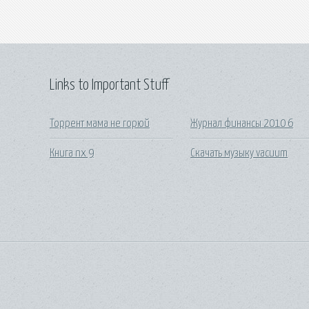
Links to Important Stuff
Торрент мама не горюй
Журнал финансы 2010 6
Книга nx 9
Скачать музыку vacuum