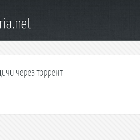
ia.net
ичи через торрент