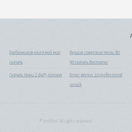
A
Гребенников книга мой мир
Лучшие советские песни 80
скачать
90 скачать бесплатно
Скачать тачки 2 dvd5 торрент
Driver genius 10 professional
repack
© Untitled. All rights reserved.