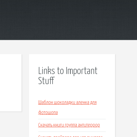
Links to Important
Stuff
Шаблон шоколадки аленка для
фотошопа
Скачать книги группа антитеррор