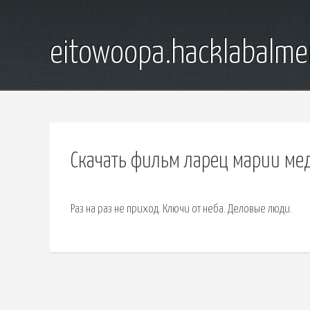
eitowoopa.hacklabalmer
Скачать фильм ларец марии мед
Раз на раз не приход. Ключи от неба. Деловые люди.