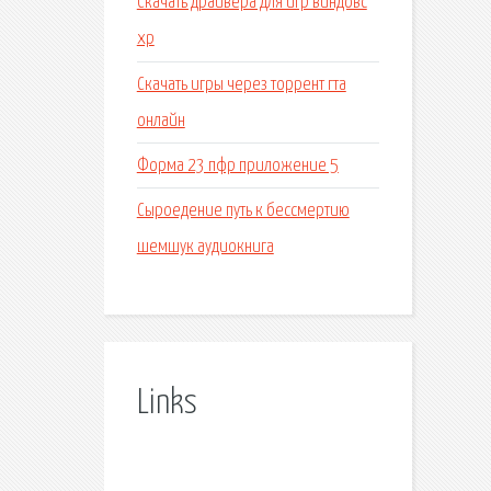
Скачать драйвера для игр виндовс
хр
Скачать игры через торрент гта
онлайн
Форма 23 пфр приложение 5
Сыроедение путь к бессмертию
шемшук аудиокнига
Links