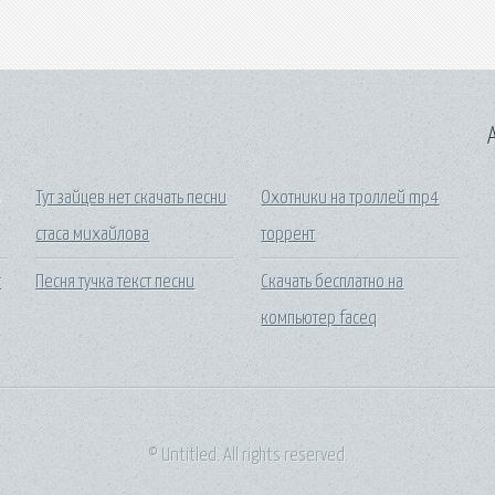
A
ь
Тут зайцев нет скачать песни
Охотники на троллей mp4
стаса михайлова
торрент
т
Песня тучка текст песни
Скачать бесплатно на
компьютер faceq
© Untitled. All rights reserved.