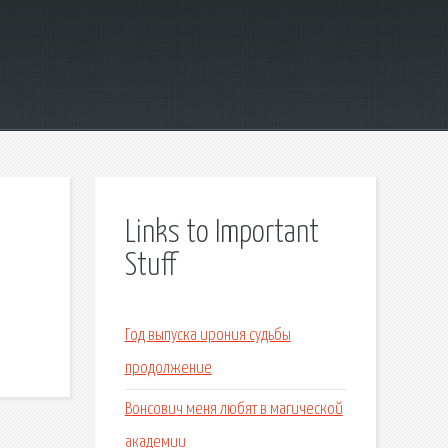
Links to Important
Stuff
Год выпуска ирония судьбы
продолжение
Вонсович меня любят в магической
академии