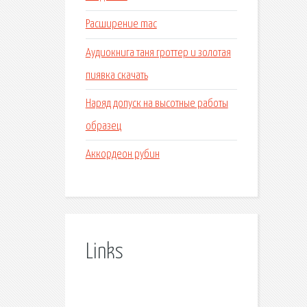
Расширение mac
Аудиокнига таня гроттер и золотая
пиявка скачать
Наряд допуск на высотные работы
образец
Аккордеон рубин
Links