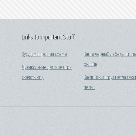
Links to Important Stuff
Кусудама простая схемы
Книга черный лебедь читат
онлайн
Музыкальные детские игры
скачать мп3
Каспийский груз метла текс
песни