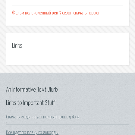
Фильм великолепный век 3 сезон скачать торрент
Links
An Informative Text Blurb
Links to Important Stuff
Скачать моды на уаз полный привод 4х4
Все идет по плану го аккорды