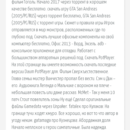
фильм Гоголь: Начало 2017 через торрент в хорошем
качестве бесплатно. скачать игру GTA San Andreas
(2005/PC/RUS) через торрент бесплатно, GTA San Andreas
(2005/PC/RUS) с торрент игры. Сюжет и правила игры Игрок
отправляется в мир монстров, расположенных где-то
глубоко под. Скачать лучшие офисные компоненты на свой
компьютер бесплатно, Офис 2013 - Ворд, Эксель. adb -
консольное приложение для отладки. Работает с
большинством аппаратных решений под. Скачать PotPlayer.
На этой странице вы имеете возможность скачать последние
версии Daum PotPlayer для. Фильм Сверхъестественное.
Глава семьи мистер Винчестер пропал без вести. Сэм и Дин –
его. Аудиокнига Легенда о Мальчике с вороном на плече -
небольшая повесть или даже рассказ. McMet - Так у меня 10
патч Стоит повелитель зоны Ну ещё Сделал оригинальные
файлы Gamedata через Unpaker. fatalex про Кулаков: На
границе тучи ходят хмуро. Все хорошо, но вот то что автор в
угоду неким. gatamaga про Кузнецова: Абордажная доля
Начало неплохое и герои симпатичные. Была надежда.