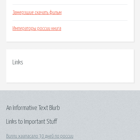
Замерзшие скачать фильм
Императоры россии книга
Links
An Informative Text Blurb
Links to Important Stuff
Вилли хаапасало 30 дней по россии