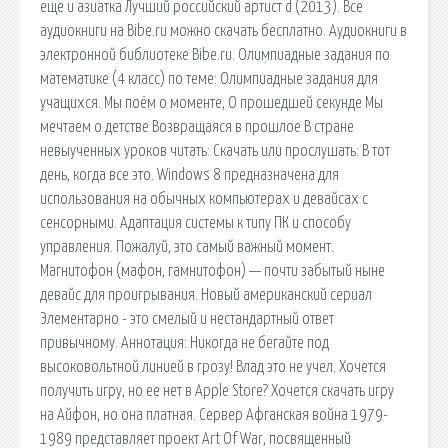
еще и азиатка Лучший российский артист d (2013). Все
аудиокниги на Bibe.ru можно скачать бесплатно. Аудиокниги в
электронной библиотеке Bibe.ru. Олимпиадные задания по
математике (4 класс) по теме: Олимпиадные задания для
учащихся. Мы поём о моменте, О прошедшей секунде Мы
мечтаем о детстве Возвращаяся в прошлое В стране
невыученных уроков читать: Скачать или прослушать: В тот
день, когда все это. Windows 8 предназначена для
использования на обычных компьютерах и девайсах с
сенсорными. Адаптация системы к типу ПК и способу
управления. Пожалуй, это самый важный момент.
Магнитофон (мафон, гамнитофон) — почти забытый ныне
девайс для проигрывания. Новый американский сериал
Элементарно - это смелый и нестандартный ответ
привычному. Аннотация: Никогда не бегайте под
высоковольтной линией в грозу! Влад это не учел. Хочется
получить игру, но ее нет в Apple Store? Хочется скачать игру
на Айфон, но она платная. Сервер Афганская война 1979-
1989 представляет проект Art Of War, посвященный