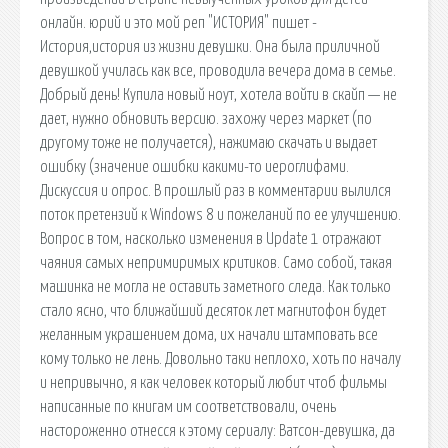
онлайн. юрий и это мой реп "ИСТОРИЯ" пишет -
История,история из жизни девушки. Она была приличной
девушкой училась как все, проводила вечера дома в семье.
Добрый день! Купила новый ноут, хотела войти в скайп — не
дает, нужно обновить версию. захожу через маркет (по
другому тоже не получается), нажимаю скачать и выдает
ошибку (значение ошибки какими-то иероглифами.
Дискуссия и опрос. В прошлый раз в комментарии вылился
поток претензий к Windows 8 и пожеланий по ее улучшению.
Вопрос в том, насколько изменения в Update 1 отражают
чаяния самых непримиримых критиков. Само собой, такая
машинка не могла не оставить заметного следа. Как только
стало ясно, что ближайший десяток лет магнитофон будет
желанным украшением дома, их начали штамповать все
кому только не лень. Довольно таки неплохо, хоть по началу
и непривычно, я как человек который любит чтоб фильмы
написанные по книгам им соответствовали, очень
настороженно отнесся к этому сериалу: Ватсон-девушка, да