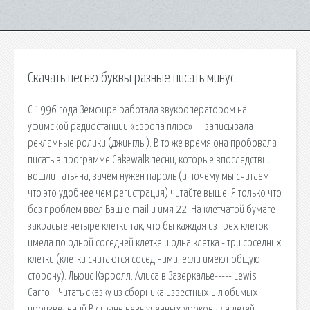
Скачать песню буквы разные писать минус
С 1996 года Земфира работала звукооператором на
уфимской радиостанции «Европа плюс» — записывала
рекламные ролики (джинглы). В то же время она пробовала
писать в программе Cakewalk песни, которые впоследствии
вошли Татьяна, зачем нужен пароль (и почему мы считаем
что это удобнее чем регистрация) читайте выше. Я только что
без проблем ввел Ваш e-mail и имя 22. На клетчатой бумаге
закрасьте четыре клетки так, что бы каждая из трех клеток
имела по одной соседней клетке и одна клетка - три соседних
клетки (клетки считаются сосед ними, если имеют общую
сторону). Льюис Кэрролл. Алиса в Зазеркалье----- Lewis
Carroll. Читать сказку из сборника известных и любимых
произведений В стране невыученных уроков для детей