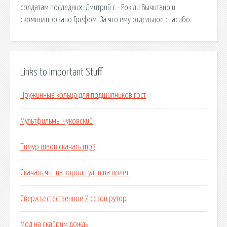
солдатам последних. Дмитрий c - Рок ли Вычитано и
скомпилировано Грефом. За что ему отдельное спасибо.
Links to Important Stuff
Пружинные кольца для подшипников гост
Мультфильмы чуковский
Тимур шаов скачать mp3
Скачать чит на короли улиц на полет
Сверхъестественное 7 сезон рутор
Мод на скайрим дождь